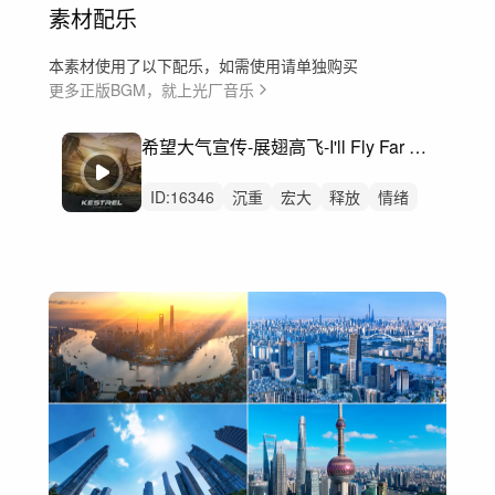
素材配乐
本素材使用了以下配乐，如需使用请单独购买
更多正版BGM，就上光厂音乐
希望大气宣传-展翅高飞-I'll Fly Far Away
ID:
16346
沉重
宏大
释放
情绪
壮烈的
预告片
氛围
氛围音乐
行动
广阔
巨大
激情
航拍
宣传片
纪录片