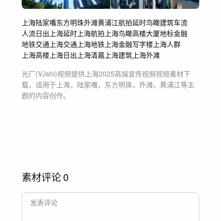
上海
陆家嘴
东方明珠
外滩
黄浦江
航拍
延时
鸟瞰
建筑
车流
人流
日出
上海延时
上海航拍
上海鸟瞰
高楼大厦
地标
金融
地铁
交通
上海交通
上海地铁
上海金融
写字楼
上海人群
上海高楼
上海日出
上海清晨
上海建筑
上海外滩
光厂(VJshi)视频提供
上海2025高端宣传视频
视频素材
下
载，适用于
上海，陆家嘴，东方明珠，外滩，黄浦江等主
题
的内容创作。
素材评论
0