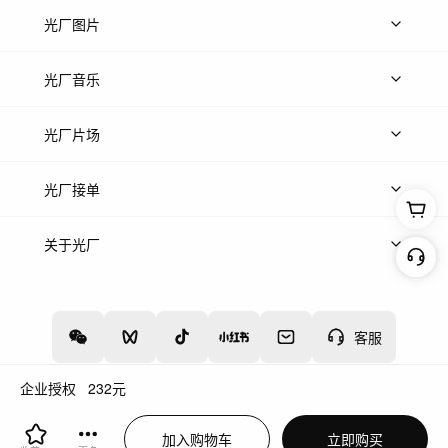
上传视频
精品视频
精选专辑
免费素材
光厂图片
上传图片
精品图片
光厂音乐
热门音乐
免费音效
热门歌单
立即入驻
光厂片场
上传案例
AI找镜头
片场榜单
精选案例
光厂接单
上架服务
热门服务
创作人
关于光厂
关于我们
诚聘英才
帮助中心
权责声明
客服
企业授权
232
元
增值电信业务经营许可证：川B2-20160192
蜀ICP备12020238号-4
加入购物车
立即购买
川公网安备51019002000262
违法和不良信息举报中心