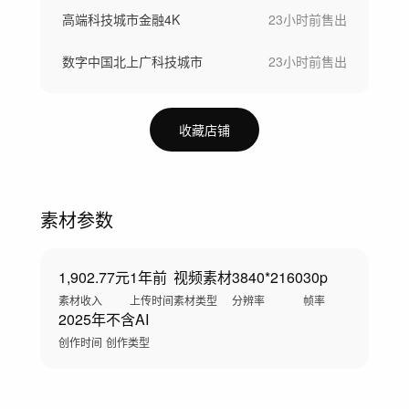
高端科技城市金融4K
23小时前
售出
数字中国北上广科技城市
23小时前
售出
收藏店铺
素材参数
1,902.77元
1年前
视频素材
3840*2160
30p
素材收入
上传时间
素材类型
分辨率
帧率
2025年
不含AI
创作时间
创作类型