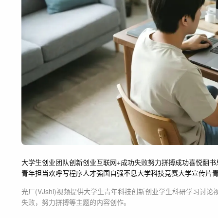
大学生创业团队
创新创业
互联网+
成功失败
努力拼搏
成功喜悦
翻书
青年担当
欢呼
写程序
人才强国
自强不息
大学科技竞赛
大学宣传片
光厂(VJshi)视频提供
大学生青年科技创新创业学生科研学习讨论
失败，努力拼搏等主题
的内容创作。