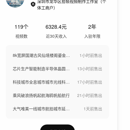
深圳市龙华区拾帧视频制作工作室（个
体工商户）
119
个
6328.4
元
2年
视频数
近30天收入
入驻年限
8k宽屏国潮古风仙境楼阁鎏金山水仙鹤背景
1小时前
售出
芯片生产智能制造半导体晶圆制造高科技车间
13小时前
售出
科技城市全息城市城市光线科技之都城市特效
17小时前
售出
乘风破浪扬帆起航海鸥帆船航行
21小时前
售出
大气唯美一线城市航拍城市延时城市宣传片
1天前
售出