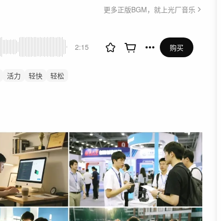
更多正版BGM，就上光厂音乐
2:15
购买
活力
轻快
轻松
动
花絮
快剪
快闪
春
商务
企业