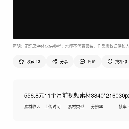
声明：配乐及字体仅供参考；水印不代表署名，作品版权归供稿
收藏
13
分享
评论
找相似
556.8元
11个月前
视频素材
3840*2160
30p
素材收入
上传时间
素材类型
分辨率
帧率