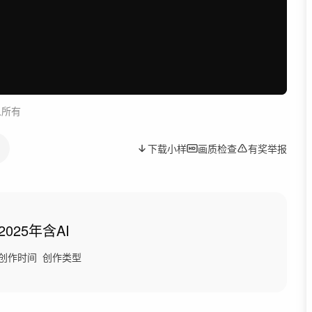
人所有
下载小样
画质检查
有奖举报
2025年
含AI
创作时间
创作类型