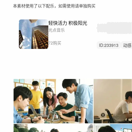
本素材使用了以下配乐，如需使用请单独购买
轻快活力 积极阳光
光点音乐
72购买
ID:
233913
动感
希望
清新
活
公益
会议
青