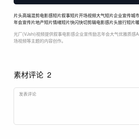
片头
高端混剪
电影感短片
叙事短片
开场视频
大气短片
企业宣传
城
年会
宣传片
地产短片
情绪短片
快闪
快切剪辑
电影感片头
旅行短片
光厂(VJshi)视频提供
叙事电影感企业宣传励志年会大气优雅质感
场视频等主题
的内容创作。
素材评论
2