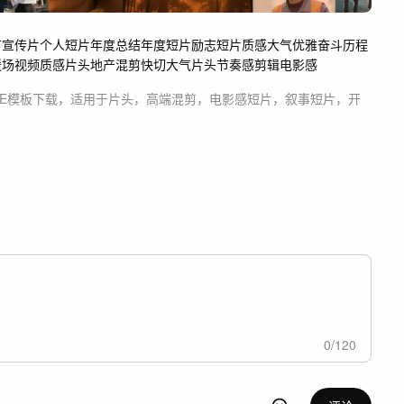
市宣传片
个人短片
年度总结
年度短片
励志短片
质感
大气优雅
奋斗历程
暖场视频
质感片头
地产
混剪快切
大气片头
节奏感剪辑
电影感
AE模板
下载，适用于
片头，高端混剪，电影感短片，叙事短片，开
0
/
120