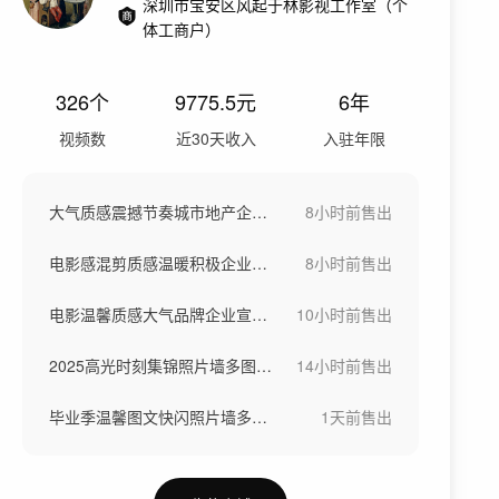
深圳市宝安区风起于林影视工作室（个
体工商户）
326
个
9775.5
元
6年
视频数
近30天收入
入驻年限
大气质感震撼节奏城市地产企业宣传
8小时前
售出
电影感混剪质感温暖积极企业宣传片头年度
8小时前
售出
电影温馨质感大气品牌企业宣传片头年度总结
10小时前
售出
2025高光时刻集锦照片墙多图大气温馨
14小时前
售出
毕业季温馨图文快闪照片墙多图唯美青春纪念
1天前
售出