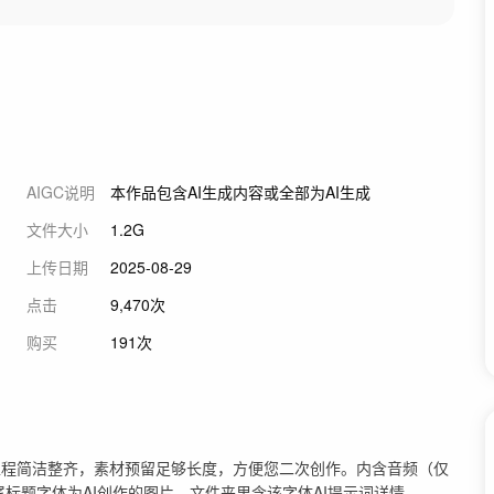
AIGC说明
本作品包含AI生成内容或全部为AI生成
文件大小
1.2G
上传日期
2025-08-29
点击
9,470次
购买
191次
工程简洁整齐，素材预留足够长度，方便您二次创作。内含音频（仅
片尾标题字体为AI创作的图片，文件夹里含该字体AI提示词详情