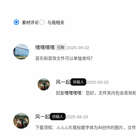
素材评论
与我相关
嘿嘿嘿嘿
2025-09-02
已购
音乐和音效文件可以单独发吗？
风一起
2025-09-02
供稿人
回复
嘿嘿嘿嘿
：
您好，文件夹内包含音效
风一起
2025-08-29
供稿人
下载须知：⚠️⚠️⚠️片尾标题字体为AI创作的图片，