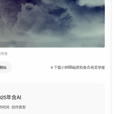
人所有
相似
下载小样
画质检查
有奖举报
025年
含AI
作时间
创作类型