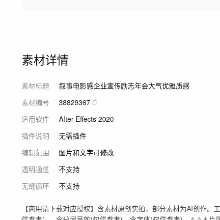
素材详情
素材标题
叙事电影感企业宣传励志年会大气优雅质感
素材编号
38829367
适用软件
After Effects 2020
插件说明
无需插件
编辑范围
图片和文字可修改
透明通道
不支持
无缝循环
不支持
【商用请下载对应授权】含素材原创实拍，部分素材为AI创作。
供参考），含分层音效(仅供参考)，含字体(仅供参考)。⚠️⚠️⚠️