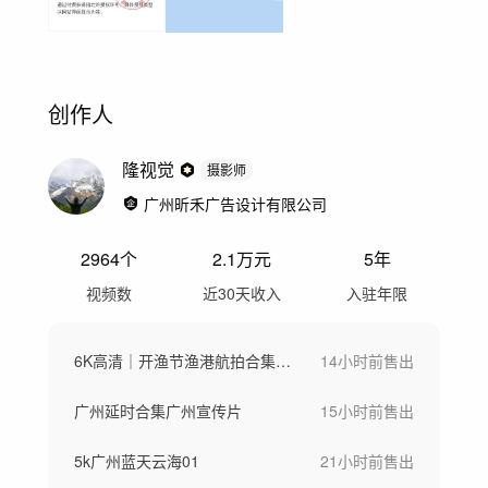
创作人
隆视觉
摄影师
广州昕禾广告设计有限公司
2964
个
2.1万
元
5年
视频数
近30天收入
入驻年限
6K高清｜开渔节渔港航拍合集_01
14小时前
售出
广州延时合集广州宣传片
15小时前
售出
5k广州蓝天云海01
21小时前
售出