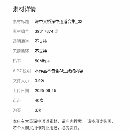
素材详情
素材标题
深中大桥深中通道合集_02
素材编号
39317874
透明通道
不支持
无缝循环
不支持
码率
50Mbps
AIGC说明
本作品不包含AI生成的内容
文件大小
3.9G
上传日期
2025-09-15
点击
40次
购买
3次
本店有大量深中通道素材，请店内搜索。 请按用途购买，
若个人购买用作商业用途，必究责任。