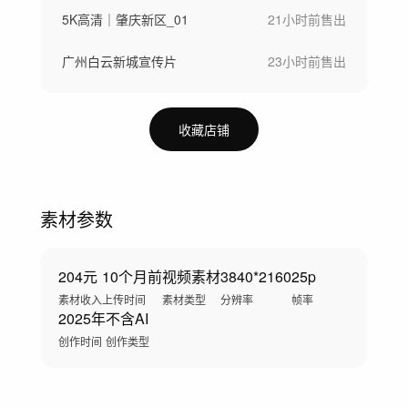
5K高清｜肇庆新区_01
21小时前
售出
广州白云新城宣传片
23小时前
售出
收藏店铺
素材参数
204元
10个月前
视频素材
3840*2160
25p
素材收入
上传时间
素材类型
分辨率
帧率
2025年
不含AI
创作时间
创作类型