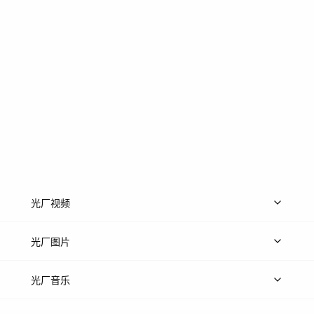
光厂视频
上传视频
精品视频
精选专辑
免费素材
光厂图片
上传图片
精品图片
光厂音乐