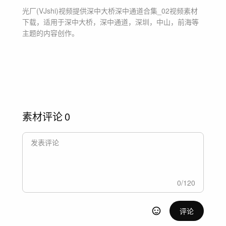
光厂(VJshi)视频提供
深中大桥深中通道合集_02
视频素材
下载，适用于
深中大桥，深中通道，深圳，中山，前海等
主题
的内容创作。
素材评论
0
0
/
120
评论