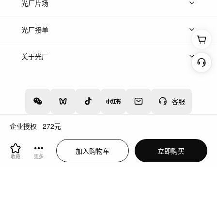
热门音乐
免费音效
热门歌单
立即入驻
光厂片场
上传案例
AI找镜头
片场榜单
精选案例
光厂接单
上架服务
热门服务
创作人
关于光厂
关于我们
诚聘英才
帮助中心
权责声明
客服
企业授权
272
元
增值电信业务经营许可证：川B2-20160192
蜀ICP备12020238号-4
加入购物车
立即购买
川公网安备51019002000262
违法和不良信息举报中心
收藏
更多
切换到电脑版