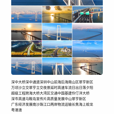
深中大桥
深中通道
深圳
中山
前海
后海
南山区
翠亨新区
万顷沙立交
翠亨立交
夜景
延时
高速车流
日出日落夕阳
超级工程跨海大桥
大湾区
交通
中国基建
伶仃洋大桥
深岑高速
马鞍岛
宣传片
高质量发展
中山翠亨新区
广东经济发展
南沙
珠江口两岸
物流运输
长焦海上蛟龙
粤港澳