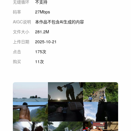
无缝循环
不支持
码率
27Mbps
AIGC说明
本作品不包含AI生成的内容
文件大小
281.2M
上传日期
2025-10-21
点击
175次
购买
11次