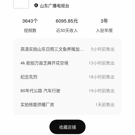
山东广播电视台
3643
个
6095.85
元
3年
视频数
近30天收入
入驻年限
高清实拍山东日照三文鱼养殖加工空镜
5小时前
售出
4k 航拍万亩芝麻开花空境
13小时前
售出
纪念先烈
18小时前
售出
80年代公路 汽车行驶
19小时前
售出
实拍核能供暖厂房
1天前
售出
收藏店铺