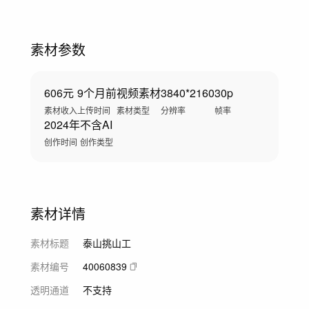
素材参数
606元
9个月前
视频素材
3840*2160
30p
素材收入
上传时间
素材类型
分辨率
帧率
2024年
不含AI
创作时间
创作类型
素材详情
素材标题
泰山挑山工
素材编号
40060839
透明通道
不支持