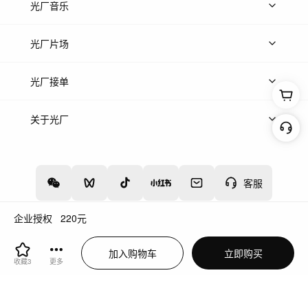
上传图片
精品图片
光厂音乐
热门音乐
免费音效
热门歌单
立即入驻
光厂片场
上传案例
AI找镜头
片场榜单
精选案例
光厂接单
上架服务
热门服务
创作人
关于光厂
关于我们
诚聘英才
帮助中心
权责声明
客服
企业授权
220
元
增值电信业务经营许可证：川B2-20160192
蜀ICP备12020238号-4
加入购物车
立即购买
川公网安备51019002000262
违法和不良信息举报中心
收藏
3
更多