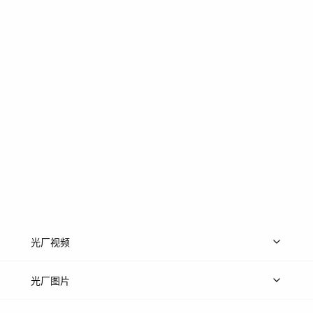
光厂视频
上传视频
精品视频
精选专辑
免费素材
光厂图片