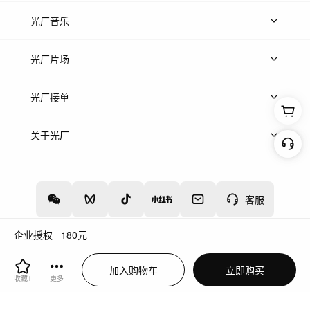
上传图片
精品图片
光厂音乐
热门音乐
免费音效
热门歌单
立即入驻
光厂片场
上传案例
AI找镜头
片场榜单
精选案例
光厂接单
上架服务
热门服务
创作人
关于光厂
关于我们
诚聘英才
帮助中心
权责声明
客服
企业授权
180
元
增值电信业务经营许可证：川B2-20160192
蜀ICP备12020238号-4
加入购物车
立即购买
川公网安备51019002000262
违法和不良信息举报中心
收藏
1
更多