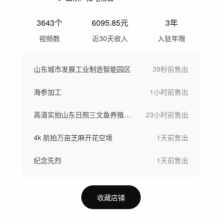
3643
个
6095.85
元
3年
视频数
近30天收入
入驻年限
山东城市发展工业制造智能园区
39秒前
售出
海参加工
1小时前
售出
高清实拍山东日照三文鱼养殖加工空镜
23小时前
售出
4k 航拍万亩芝麻开花空境
1天前
售出
纪念先烈
1天前
售出
收藏店铺