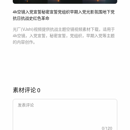
4k空镜
入党宣誓
秘密宣誓
党组织
早期入党
光影氛围
地下党
抗日
抗战史
红色革命
光厂(VJshi)视频提供
抗战主题空镜
视频素材
下载，适用于
4k空镜，入党宣誓，秘密宣誓，党组织，早期入党等主题
的内容创作。
素材评论
0
0
/
120