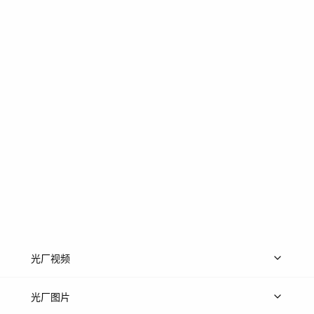
光厂视频
上传视频
精品视频
精选专辑
免费素材
光厂图片