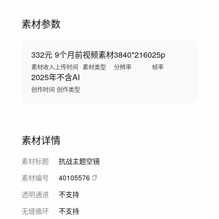
素材参数
332元
9个月前
视频素材
3840*2160
25p
素材收入
上传时间
素材类型
分辨率
帧率
2025年
不含AI
创作时间
创作类型
素材详情
素材标题
抗战主题空镜
素材编号
40105576
透明通道
不支持
无缝循环
不支持