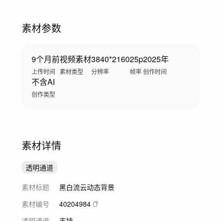
素材参数
9个月前
视频素材
3840*2160
25p
2025年
上传时间
素材类型
分辨率
帧率
创作时间
不含AI
创作类型
素材详情
透明通道
素材标题
黑白流云动态背景
素材编号
40204984
透明通道
支持