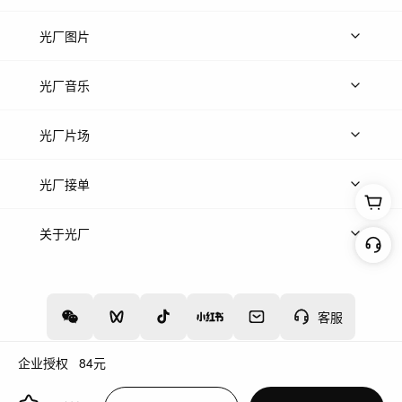
上传视频
精品视频
精选专辑
免费素材
光厂图片
上传图片
精品图片
光厂音乐
热门音乐
免费音效
热门歌单
立即入驻
光厂片场
上传案例
AI找镜头
片场榜单
精选案例
光厂接单
上架服务
热门服务
创作人
关于光厂
关于我们
诚聘英才
帮助中心
权责声明
客服
企业授权
84
元
增值电信业务经营许可证：川B2-20160192
蜀ICP备12020238号-4