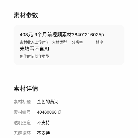
素材参数
408元
9个月前
视频素材
3840*2160
25p
素材收入
上传时间
素材类型
分辨率
帧率
未填写
不含AI
创作时间
创作类型
素材详情
素材标题
金色的黄河
素材编号
40460068
透明通道
不支持
无缝循环
不支持