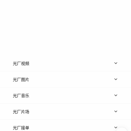
光厂视频
上传视频
精品视频
精选专辑
免费素材
光厂图片
上传图片
精品图片
光厂音乐
热门音乐
免费音效
热门歌单
立即入驻
光厂片场
上传案例
AI找镜头
片场榜单
精选案例
光厂接单