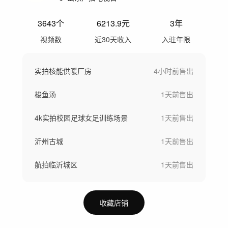
3643
个
6213.9
元
3年
视频数
近30天收入
入驻年限
实拍核能供暖厂房
4小时前
售出
梭鱼汤
1天前
售出
4k实拍校园足球女足训练场景
1天前
售出
沂州古城
1天前
售出
航拍临沂城区
1天前
售出
收藏店铺