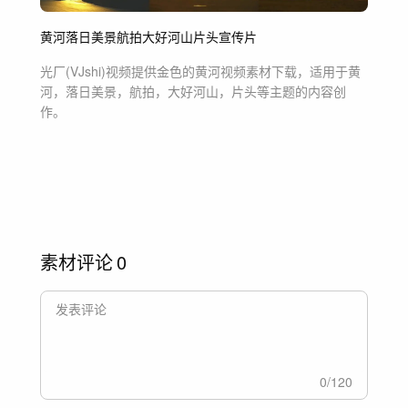
黄河
落日美景
航拍
大好河山
片头
宣传片
光厂(VJshi)视频提供
金色的黄河
视频素材
下载，适用于
黄
河，落日美景，航拍，大好河山，片头等主题
的内容创
作。
素材评论
0
0
/
120