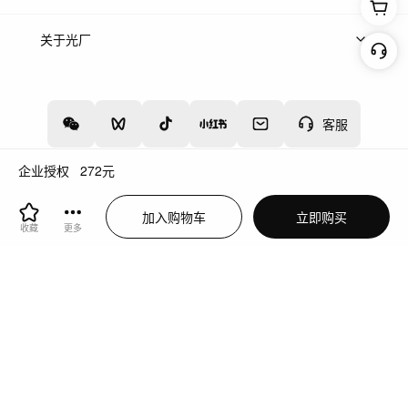
上架服务
热门服务
创作人
关于光厂
关于我们
诚聘英才
帮助中心
权责声明
客服
企业授权
272
元
增值电信业务经营许可证：川B2-20160192
蜀ICP备12020238号-4
加入购物车
立即购买
川公网安备51019002000262
违法和不良信息举报中心
收藏
更多
切换到电脑版