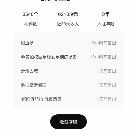
3640
个
6213.9
元
3年
视频数
近30天收入
入驻年限
梭鱼汤
18小时前
售出
4k实拍校园足球女足训练场景
19小时前
售出
沂州古城
1天前
售出
航拍临沂城区
1天前
售出
4K临沂航拍 城市风景
1天前
售出
收藏店铺