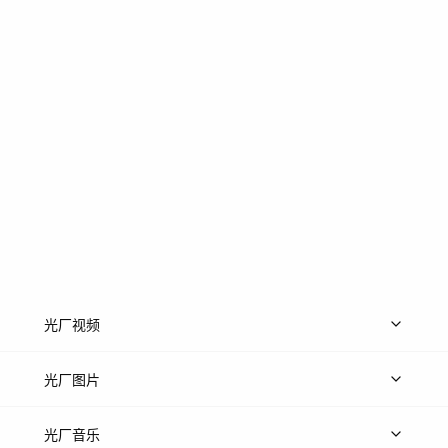
光厂视频
上传视频
精品视频
精选专辑
免费素材
光厂图片
上传图片
精品图片
光厂音乐