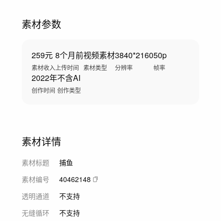
素材参数
259元
8个月前
视频素材
3840*2160
50p
素材收入
上传时间
素材类型
分辨率
帧率
2022年
不含AI
创作时间
创作类型
素材详情
素材标题
捕鱼
素材编号
40462148
透明通道
不支持
无缝循环
不支持