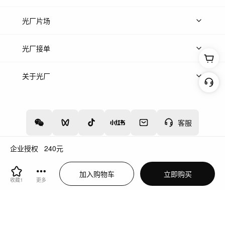
热门音乐
免费音效
热门歌单
立即入驻
光厂片场
上传案例
AI找镜头
片场榜单
精选案例
光厂接单
上架服务
热门服务
创作人
关于光厂
关于我们
诚聘英才
帮助中心
权责声明
客服
企业授权
240
元
增值电信业务经营许可证：川B2-20160192
蜀ICP备12020238号-4
加入购物车
立即购买
川公网安备51019002000262
违法和不良信息举报中心
收藏
1
更多
切换到电脑版