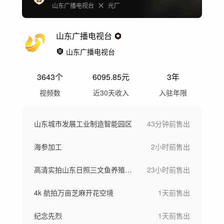
山东广播电视台
光厂
山东广播电视台
山东广播电视台
3643
个
6095.85
元
3年
视频数
近30天收入
入驻年限
山东城市发展工业制造智能园区
43分钟前
售出
海参加工
2小时前
售出
高清实拍山东日照三文鱼养殖加工空镜
23小时前
售出
4k 航拍万亩芝麻开花空境
1天前
售出
纪念先烈
1天前
售出