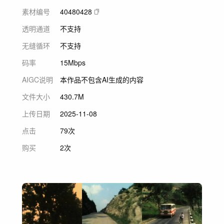
素材编号
40480428
透明通道
不支持
无缝循环
不支持
码率
15Mbps
AIGC说明
本作品不包含AI生成的内容
文件大小
430.7M
上传日期
2025-11-08
点击
79次
购买
2次