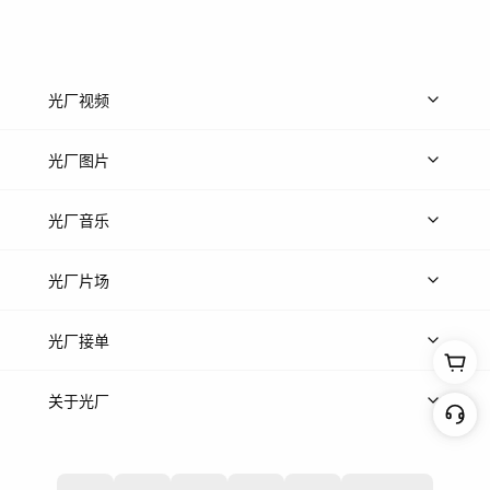
光厂视频
上传视频
精品视频
精选专辑
免费素材
光厂图片
上传图片
精品图片
光厂音乐
热门音乐
免费音效
热门歌单
立即入驻
光厂片场
上传案例
AI找镜头
片场榜单
精选案例
光厂接单
上架服务
热门服务
创作人
关于光厂
关于我们
诚聘英才
帮助中心
权责声明