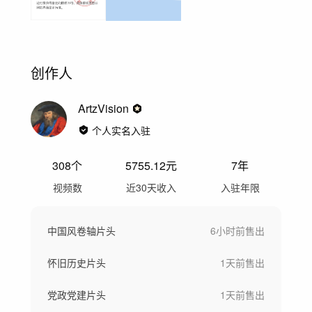
创作人
ArtzVision
个人实名入驻
308
个
5755.12
元
7年
视频数
近30天收入
入驻年限
中国风卷轴片头
6小时前
售出
怀旧历史片头
1天前
售出
党政党建片头
1天前
售出