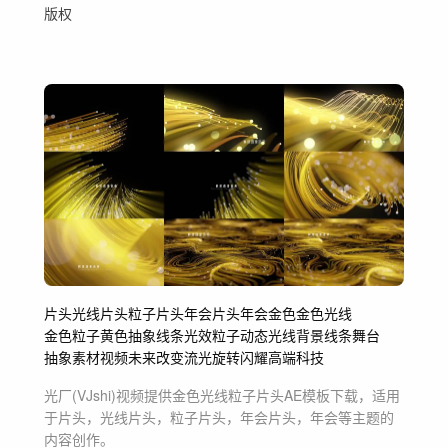
版权
片头
光线片头
粒子片头
年会片头
年会
金色
金色光线
金色粒子
黄色
抽象线条
光效
粒子
动态
光线
背景
线条
舞台
抽象
素材
视频
未来
改变
流光
旋转
闪耀
高端
科技
光厂(VJshi)视频提供
金色光线粒子片头
AE模板
下载，适用
于
片头，光线片头，粒子片头，年会片头，年会等主题
的
内容创作。