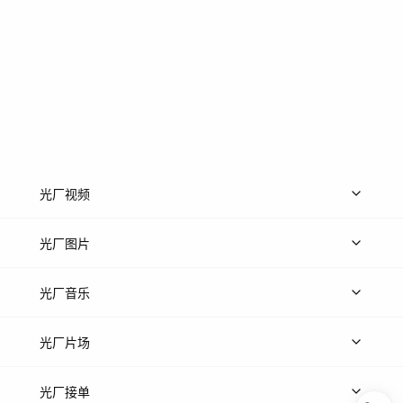
光厂视频
上传视频
精品视频
精选专辑
免费素材
光厂图片
上传图片
精品图片
光厂音乐
热门音乐
免费音效
热门歌单
立即入驻
光厂片场
上传案例
AI找镜头
片场榜单
精选案例
光厂接单