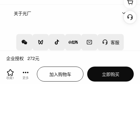
上架服务
热门服务
创作人
关于光厂
关于我们
诚聘英才
帮助中心
权责声明
客服
企业授权
272
元
增值电信业务经营许可证：川B2-20160192
蜀ICP备12020238号-4
加入购物车
立即购买
川公网安备51019002000262
违法和不良信息举报中心
收藏
1
更多
切换到电脑版