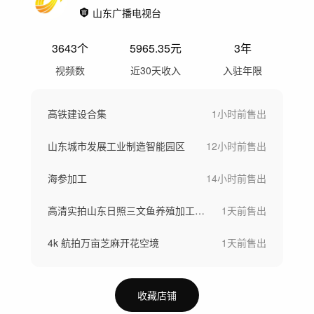
山东广播电视台
3643
个
5965.35
元
3年
视频数
近30天收入
入驻年限
高铁建设合集
1小时前
售出
山东城市发展工业制造智能园区
12小时前
售出
海参加工
14小时前
售出
高清实拍山东日照三文鱼养殖加工空镜
1天前
售出
4k 航拍万亩芝麻开花空境
1天前
售出
收藏店铺