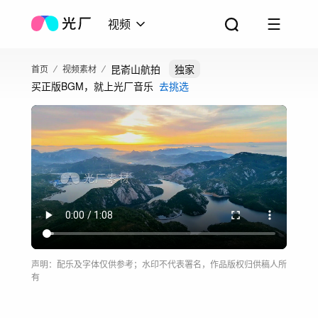
视频
昆嵛山航拍
独家
首页
视频素材
买正版BGM，就上光厂音乐
去挑选
声明：配乐及字体仅供参考；水印不代表署名，作品版权归供稿人所
有