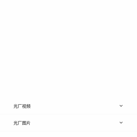
光厂视频
上传视频
精品视频
精选专辑
免费素材
光厂图片