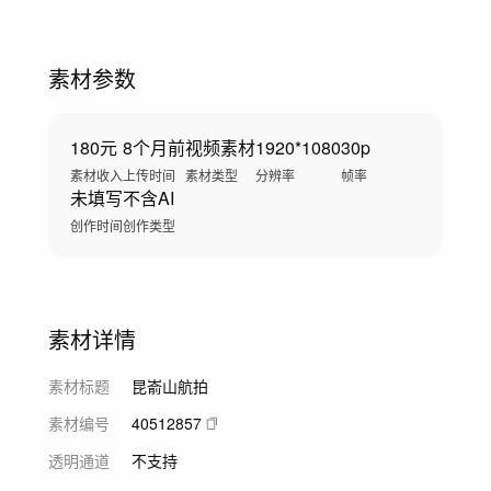
素材参数
180元
8个月前
视频素材
1920*1080
30p
素材收入
上传时间
素材类型
分辨率
帧率
未填写
不含AI
创作时间
创作类型
素材详情
素材标题
昆嵛山航拍
素材编号
40512857
透明通道
不支持