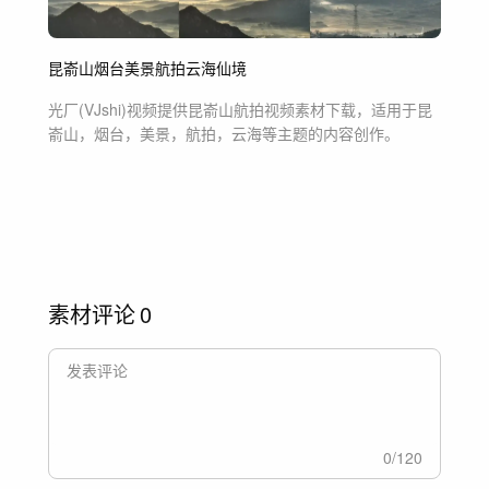
昆嵛山
烟台
美景
航拍
云海
仙境
光厂(VJshi)视频提供
昆嵛山航拍
视频素材
下载，适用于
昆
嵛山，烟台，美景，航拍，云海等主题
的内容创作。
素材评论
0
0
/
120