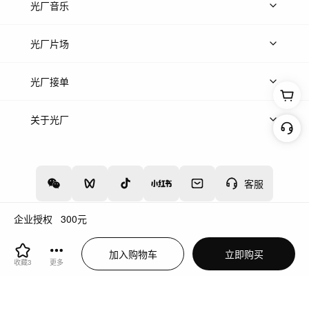
上传图片
精品图片
光厂音乐
热门音乐
免费音效
热门歌单
立即入驻
光厂片场
上传案例
AI找镜头
片场榜单
精选案例
光厂接单
上架服务
热门服务
创作人
关于光厂
关于我们
诚聘英才
帮助中心
权责声明
客服
企业授权
300
元
增值电信业务经营许可证：川B2-20160192
蜀ICP备12020238号-4
加入购物车
立即购买
川公网安备51019002000262
违法和不良信息举报中心
收藏
3
更多