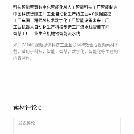
科技
智能
智慧
数字化
智能化
AI
人工智能
科技工厂
智能制造
中国科技
智能工厂
工业自动化
生产线
工业4.0
数据监控
工厂车间
工程师
AI技术
数字化工厂
智能设备
未来工厂
工业机器人
自动化生产
科技制造
工厂流水线
智能车间
智慧工厂
工业生产
机械臂
智能流水线
光厂(VJshi)视频提供
科技工业互联网特效合成
视频素材
下
载，适用于
科技，智能，智慧，数字化，智能化等主题
的
内容创作。
素材评论
0