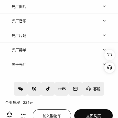
上传视频
精品视频
精选专辑
免费素材
光厂图片
上传图片
精品图片
光厂音乐
热门音乐
免费音效
热门歌单
立即入驻
光厂片场
上传案例
AI找镜头
片场榜单
精选案例
光厂接单
上架服务
热门服务
创作人
关于光厂
关于我们
诚聘英才
帮助中心
权责声明
客服
企业授权
224
元
增值电信业务经营许可证：川B2-20160192
蜀ICP备12020238号-4
加入购物车
立即购买
川公网安备51019002000262
违法和不良信息举报中心