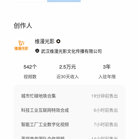
创作人
维漫光影
武汉维漫光影文化传播有限公司
542
个
2.5万
元
3年
视频数
近30天收入
入驻年限
城市忙碌地铁合集
19分钟前
售出
科技工业互联网特效合成
6小时前
售出
智能工厂工业数字化视频
7小时前
售出
高端商务团队合作视频
14小时前
售出