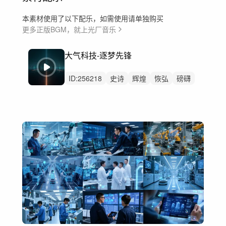
本素材使用了以下配乐，如需使用请单独购买
更多正版BGM，就上光厂音乐
大气科技-逐梦先锋
ID:
256218
史诗
辉煌
恢弘
磅礴
激昂
希望
辽阔
活力
阳光
动感
律动
激烈
大气
震撼
数据