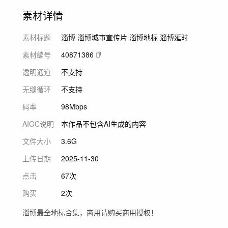
素材详情
素材标题
淄博 淄博城市宣传片 淄博地标 淄博延时
素材编号
40871386
透明通道
不支持
无缝循环
不支持
码率
98Mbps
AIGC说明
本作品不包含AI生成的内容
文件大小
3.6G
上传日期
2025-11-30
点击
67次
购买
2次
淄博最全地标合集，商用请购买商用授权！