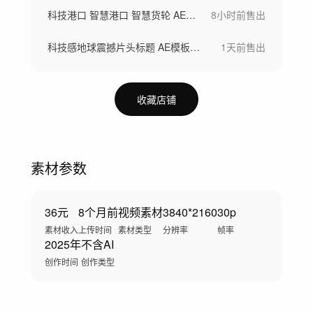
科技港口 智慧港口 智慧货轮 AE模板
8小时前
售出
科技感地球震撼片头标题 AE模板（5组）
1天前
售出
收藏店铺
素材参数
36元
8个月前
视频素材
3840*2160
30p
素材收入
上传时间
素材类型
分辨率
帧率
2025年
不含AI
创作时间
创作类型