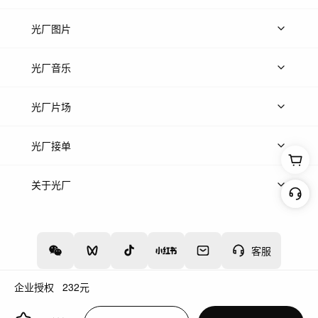
上传视频
精品视频
精选专辑
免费素材
光厂图片
上传图片
精品图片
光厂音乐
热门音乐
免费音效
热门歌单
立即入驻
光厂片场
上传案例
AI找镜头
片场榜单
精选案例
光厂接单
上架服务
热门服务
创作人
关于光厂
关于我们
诚聘英才
帮助中心
权责声明
客服
企业授权
232
元
增值电信业务经营许可证：川B2-20160192
蜀ICP备12020238号-4