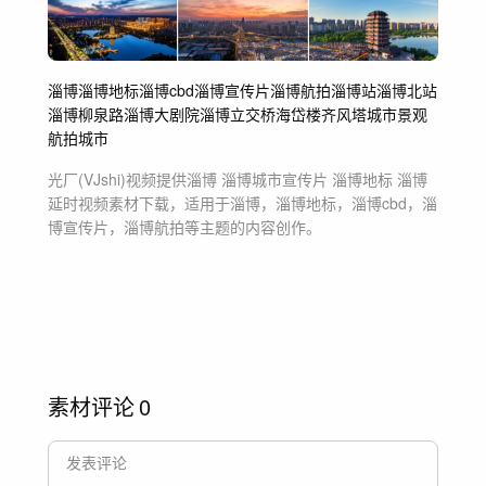
淄博
淄博地标
淄博cbd
淄博宣传片
淄博航拍
淄博站
淄博北站
淄博柳泉路
淄博大剧院
淄博立交桥
海岱楼
齐风塔
城市景观
航拍
城市
光厂(VJshi)视频提供
淄博 淄博城市宣传片 淄博地标 淄博
延时
视频素材
下载，适用于
淄博，淄博地标，淄博cbd，淄
博宣传片，淄博航拍等主题
的内容创作。
素材评论
0