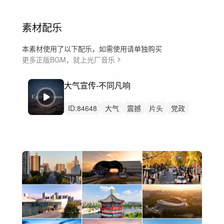
素材配乐
本素材使用了以下配乐，如需使用请单独购买
更多正版BGM，就上光厂音乐
大气宣传-不同凡响
ID:
84648
大气
震撼
片头
党政
企业
汽车
科技
发布会
开场
高级感
企业宣传片
党建
发布
高级
宣传片