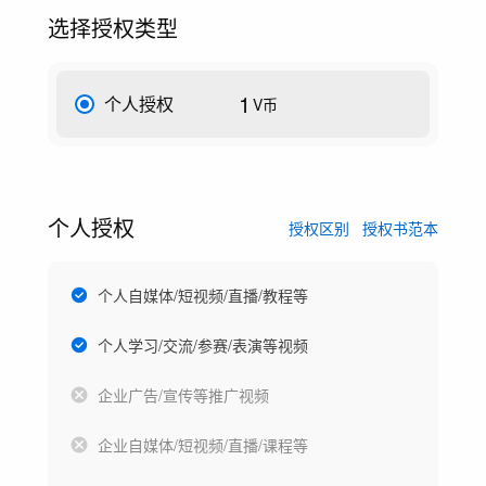
选择授权类型
1
个人授权
V币
个人授权
授权区别
授权书范本
个人自媒体/短视频/直播/教程等
个人学习/交流/参赛/表演等视频
企业广告/宣传等推广视频
企业自媒体/短视频/直播/课程等