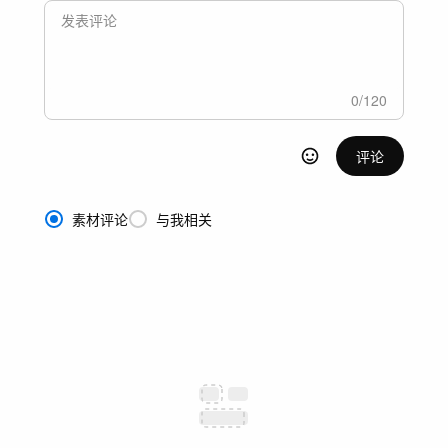
0
/
120
评论
素材评论
与我相关