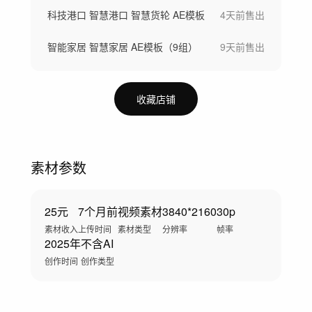
科技港口 智慧港口 智慧货轮 AE模板
4天前
售出
智能家居 智慧家居 AE模板（9组）
9天前
售出
收藏店铺
素材参数
25元
7个月前
视频素材
3840*2160
30p
素材收入
上传时间
素材类型
分辨率
帧率
2025年
不含AI
创作时间
创作类型