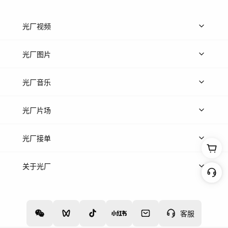
光厂视频
上传视频
精品视频
精选专辑
免费素材
光厂图片
上传图片
精品图片
光厂音乐
热门音乐
免费音效
热门歌单
立即入驻
光厂片场
上传案例
AI找镜头
片场榜单
精选案例
光厂接单
上架服务
热门服务
创作人
关于光厂
关于我们
诚聘英才
帮助中心
权责声明
客服