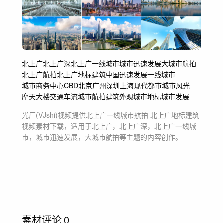
北上广
北上广深
北上广一线城市
城市迅速发展
大城市航拍
北上广航拍
北上广地标建筑
中国迅速发展
一线城市
城市商务中心
CBD
北京
广州
深圳
上海
现代都市
城市风光
摩天大楼
交通车流
城市航拍
建筑外观
城市地标
城市发展
光厂(VJshi)视频提供
北上广一线城市航拍 北上广地标建筑
视频素材
下载，适用于
北上广，北上广深，北上广一线城
市，城市迅速发展，大城市航拍等主题
的内容创作。
素材评论
0