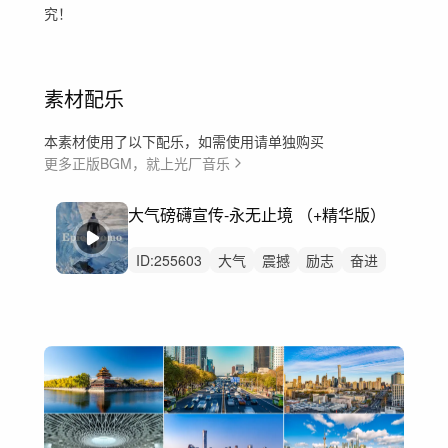
究！
素材配乐
本素材使用了以下配乐，如需使用请单独购买
更多正版BGM，就上光厂音乐
大气磅礴宣传-永无止境 （+精华版）
ID:
255603
大气
震撼
励志
奋进
企业
广告
片头
预告片
展会
开场
宣传片
启动仪式
会议
企业宣传片
宣传片大气