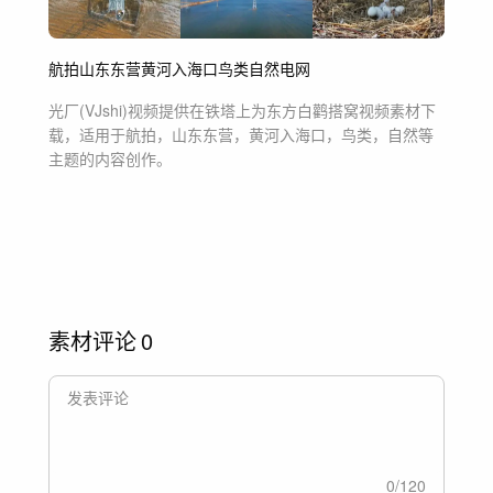
航拍
山东东营
黄河入海口
鸟类
自然
电网
光厂(VJshi)视频提供
在铁塔上为东方白鹳搭窝
视频素材
下
载，适用于
航拍，山东东营，黄河入海口，鸟类，自然等
主题
的内容创作。
素材评论
0
0
/
120