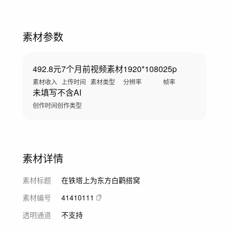
素材参数
492.8元
7个月前
视频素材
1920*1080
25p
素材收入
上传时间
素材类型
分辨率
帧率
未填写
不含AI
创作时间
创作类型
素材详情
素材标题
在铁塔上为东方白鹳搭窝
素材编号
41410111
透明通道
不支持