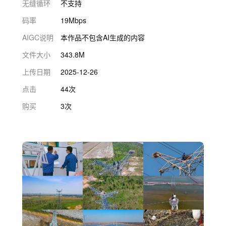
无缝循环
不支持
码率
19Mbps
AIGC说明
本作品不包含AI生成的内容
文件大小
343.8M
上传日期
2025-12-26
点击
44次
购买
3次