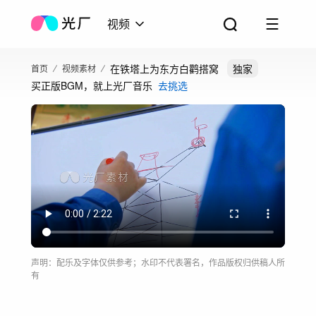
视频
在铁塔上为东方白鹳搭窝
独家
首页
视频素材
买正版BGM，就上光厂音乐
去挑选
声明：配乐及字体仅供参考；水印不代表署名，作品版权归供稿人所
有