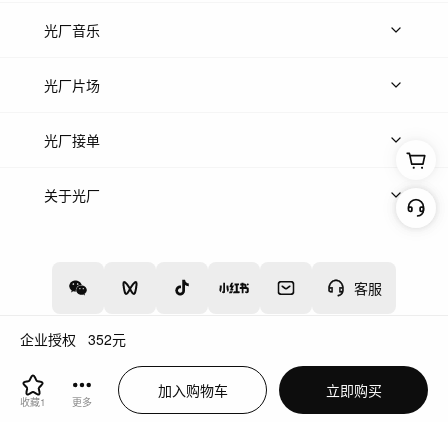
上传图片
精品图片
光厂音乐
热门音乐
免费音效
热门歌单
立即入驻
光厂片场
上传案例
AI找镜头
片场榜单
精选案例
光厂接单
上架服务
热门服务
创作人
关于光厂
关于我们
诚聘英才
帮助中心
权责声明
客服
企业授权
352
元
增值电信业务经营许可证：川B2-20160192
蜀ICP备12020238号-4
加入购物车
立即购买
川公网安备51019002000262
违法和不良信息举报中心
收藏
1
更多