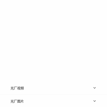
光厂视频
上传视频
精品视频
精选专辑
免费素材
光厂图片