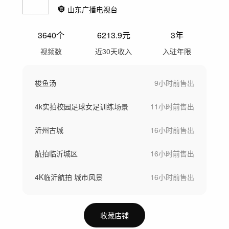
山东广播电视台
3640
个
6213.9
元
3年
视频数
近30天收入
入驻年限
梭鱼汤
9小时前
售出
4k实拍校园足球女足训练场景
11小时前
售出
沂州古城
16小时前
售出
航拍临沂城区
16小时前
售出
4K临沂航拍 城市风景
16小时前
售出
收藏店铺