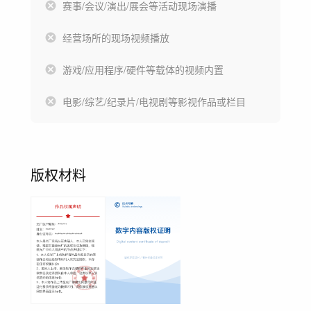
赛事/会议/演出/展会等活动现场演播
经营场所的现场视频播放
游戏/应用程序/硬件等载体的视频内置
电影/综艺/纪录片/电视剧等影视作品或栏目
版权材料