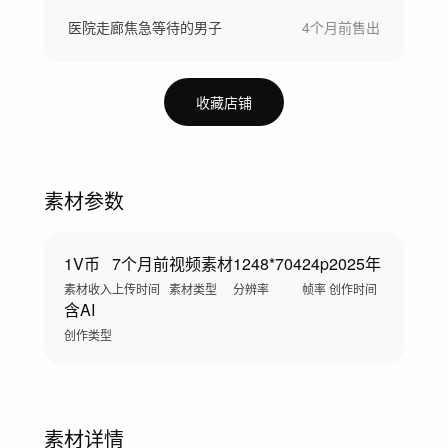
医院走廊焦急等待的男子
4个月前
售出
收藏店铺
素材参数
1V币
7个月前
视频素材
1248*704
24p
2025年
素材收入
上传时间
素材类型
分辨率
帧率
创作时间
含AI
创作类型
素材详情