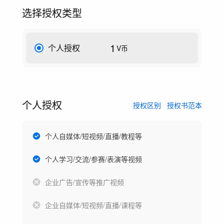
选择授权类型
1
个人授权
V币
个人授权
授权区别
授权书范本
个人自媒体/短视频/直播/教程等
个人学习/交流/参赛/表演等视频
企业广告/宣传等推广视频
企业自媒体/短视频/直播/课程等