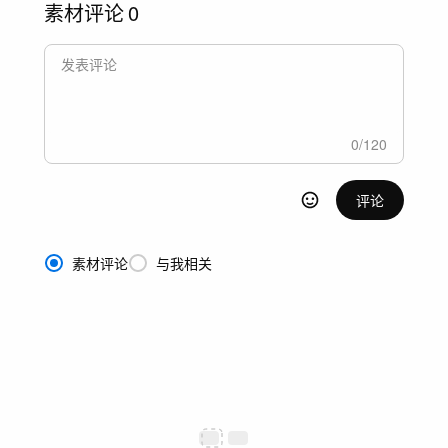
素材评论
0
0
/
120
评论
素材评论
与我相关