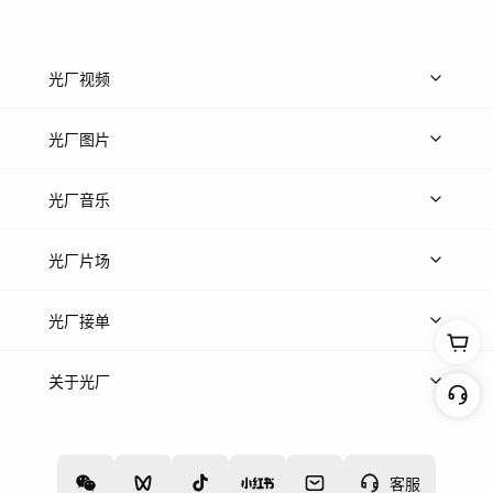
光厂视频
上传视频
精品视频
精选专辑
免费素材
光厂图片
上传图片
精品图片
光厂音乐
热门音乐
免费音效
热门歌单
立即入驻
光厂片场
上传案例
AI找镜头
片场榜单
精选案例
光厂接单
上架服务
热门服务
创作人
关于光厂
关于我们
诚聘英才
帮助中心
权责声明
客服