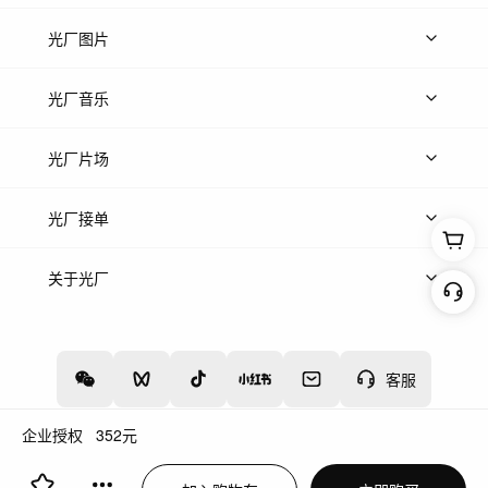
上传视频
精品视频
精选专辑
免费素材
光厂图片
上传图片
精品图片
光厂音乐
热门音乐
免费音效
热门歌单
立即入驻
光厂片场
上传案例
AI找镜头
片场榜单
精选案例
光厂接单
上架服务
热门服务
创作人
关于光厂
关于我们
诚聘英才
帮助中心
权责声明
客服
企业授权
352
元
增值电信业务经营许可证：川B2-20160192
蜀ICP备12020238号-4