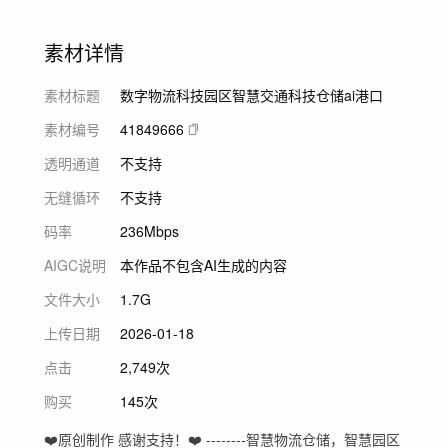
素材详情
素材标题
数字物流科技园区智慧交通科技仓储ai港口
素材编号
41849666
透明通道
不支持
无缝循环
不支持
码率
236Mbps
AIGC说明
本作品不包含AI生成的内容
文件大小
1.7G
上传日期
2026-01-18
点击
2,749次
购买
145次
❤️原创制作 感谢支持！❤️ --------智慧物流仓储，智慧园区