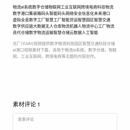
物流ai系统
数字仓储
物联网
工业互联网
跨境电商
科技物流
数字港口
集装箱码头
智能码头
网络安全信息化
未来港口
虚拟全息
数字工厂
智慧工厂
智能货运
智慧园区
智慧交通
数字供应链
大数据
无人仓库
物流机器人
物流中心
工厂
物流
迭代
仓储
数字物流运输
智慧仓储
云数据
人工智能
光厂(VJshi)视频提供
数字物流科技园区智慧交通科技仓储
ai港口
视频素材
下载，适用于
物流ai系统，数字仓储，物联
网，工业互联网，跨境电商等主题
的内容创作。
素材评论
1