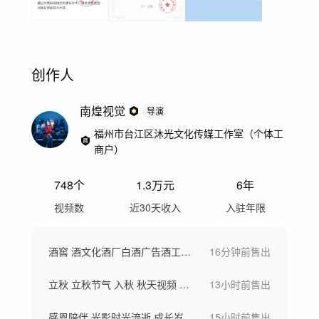
创作人
南煌视觉
导演
福州市台江区沐光文化传媒工作室（个体工
商户）
748
个
1.3万
元
6年
视频数
近30天收入
入驻年限
酒窖 酒文化酒厂白酒广告酒工艺窖藏酿酒水
16分钟前
售出
立秋 立秋节气 入秋 秋天视频 立秋 秋
13小时前
售出
感恩陪伴 光影时光流逝 成长岁月足迹时光
15小时前
售出