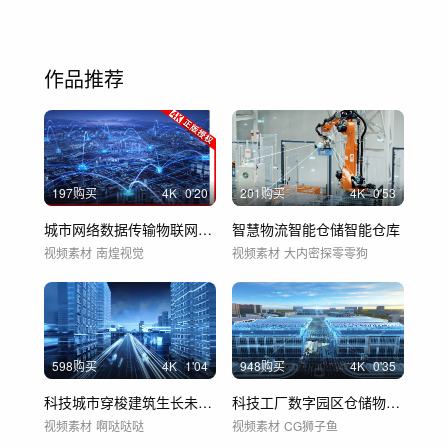
作品推荐
197购买
4
K
0'20
201购买
4
K
0'53
城市网络数据传输物联网数字互联网智慧5G
智慧物流智能仓储智能仓库
视频素材
南煌视觉
视频素材
大内密探零零狗
598购买
4
K
1'04
948购买
4
K
0'35
科技城市穿梭建筑生长未来办公机房地球芯片
科技工厂数字园区仓储物流码头虚拟现实转换
视频素材
啊哒哒哒
视频素材
CG狮子鱼