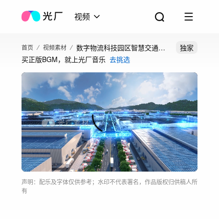
视频
数字物流科技园区智慧交通科
独家
首页
视频素材
买正版BGM，就上光厂音乐
去挑选
技仓储ai港口
声明：配乐及字体仅供参考；水印不代表署名，作品版权归供稿人所
有