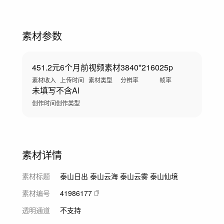
素材参数
451.2元
6个月前
视频素材
3840*2160
25p
素材收入
上传时间
素材类型
分辨率
帧率
未填写
不含AI
创作时间
创作类型
素材详情
素材标题
泰山日出 泰山云海 泰山云雾 泰山仙境
素材编号
41986177
透明通道
不支持