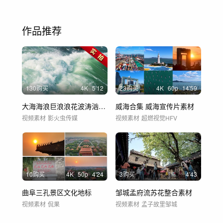
作品推荐
130购买
4
K
5'12
23购买
4
K
60
p
14'59
大海海浪巨浪浪花波涛汹涌乘风破浪震撼大气
威海合集 威海宣传片素材
视频素材
影火虫传媒
视频素材
超燃视觉HFV
10购买
4
K
50
p
4'24
3购买
4'43
曲阜三孔景区文化地标
邹城孟府流苏花整合素材
视频素材
侃果
视频素材
孟子故里邹城