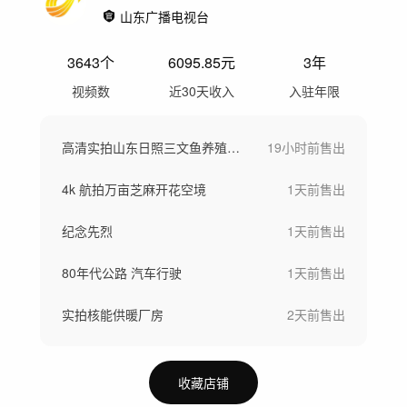
山东广播电视台
3643
个
6095.85
元
3年
视频数
近30天收入
入驻年限
高清实拍山东日照三文鱼养殖加工空镜
19小时前
售出
4k 航拍万亩芝麻开花空境
1天前
售出
纪念先烈
1天前
售出
80年代公路 汽车行驶
1天前
售出
实拍核能供暖厂房
2天前
售出
收藏店铺