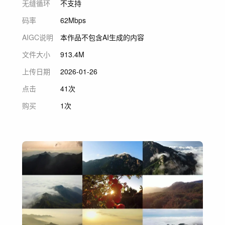
无缝循环
不支持
码率
62Mbps
AIGC说明
本作品不包含AI生成的内容
文件大小
913.4M
上传日期
2026-01-26
点击
41次
购买
1次