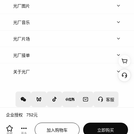
上传视频
精品视频
精选专辑
免费素材
光厂图片
上传图片
精品图片
光厂音乐
热门音乐
免费音效
热门歌单
立即入驻
光厂片场
上传案例
AI找镜头
片场榜单
精选案例
光厂接单
上架服务
热门服务
创作人
关于光厂
关于我们
诚聘英才
帮助中心
权责声明
客服
企业授权
752
元
增值电信业务经营许可证：川B2-20160192
蜀ICP备12020238号-4
加入购物车
立即购买
川公网安备51019002000262
违法和不良信息举报中心
收藏
更多