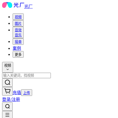
光厂
视频
图片
音效
音乐
接单
案例
更多
视频
充值
上传
登录/注册