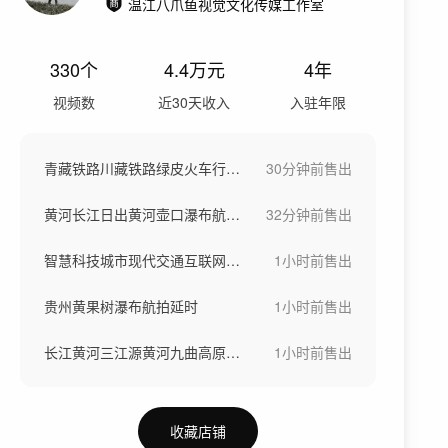
温江八爪鱼视觉文化传媒工作室
330
个
4.4万
元
4年
视频数
近30天收入
入驻年限
青藏铁路川藏铁路绿皮火车行驶铁路货运列车
30分钟前
售出
黄河长江日出黄河壶口瀑布航拍河水汹涌奔涌
32分钟前
售出
智慧科技城市现代交通互联网5G数字城市
1小时前
售出
贵州黄果树瀑布航拍延时
1小时前
售出
长江黄河三江源黄河九曲高原草原河流母亲河
1小时前
售出
收藏店铺