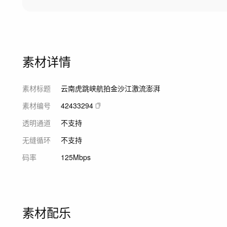
素材详情
素材标题
云南虎跳峡航拍金沙江激流澎湃
素材编号
42433294
透明通道
不支持
无缝循环
不支持
码率
125Mbps
素材配乐