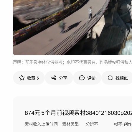
声明：配乐及字体仅供参考；水印不代表署名，作品版权归供稿
收藏
5
分享
评论
找相似
874元
5个月前
视频素材
3840*2160
30p
20
素材收入
上传时间
素材类型
分辨率
帧率
创作