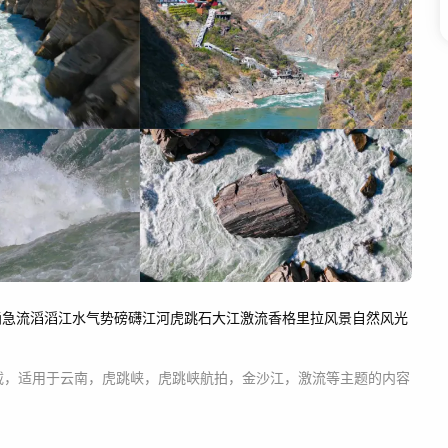
涌
急流
滔滔江水
气势磅礴
江河
虎跳石
大江激流
香格里拉
风景
自然
风光
载，适用于
云南，虎跳峡，虎跳峡航拍，金沙江，激流等主题
的内容