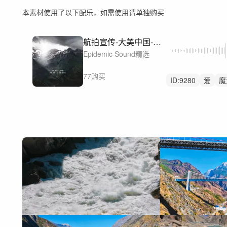
本素材使用了以下配乐，如需使用请单独购买
航拍宣传-大美中国-Monuments
Epidemic Sound精选
77购买
ID:
9280
爱
魔
预告片
神奇
中国
航拍
发