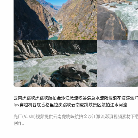
云南
虎跳峡
虎跳峡航拍
金沙江
激流
峡谷
湍急
水流
险峻
浪花
波涛汹
fpv
穿越机
谷底
香格里拉虎跳峡
云南虎跳峡
景区
航拍
江水
河流
光厂(VJshi)视频提供
云南虎跳峡航拍金沙江激流澎湃
视频素材
下
创作。