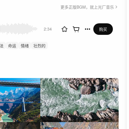
更多正版BGM，就上光厂音乐
2:34
购买
法
命运
情绪
壮烈的
巨大
预告片
自然风光
展
混剪
纪录片