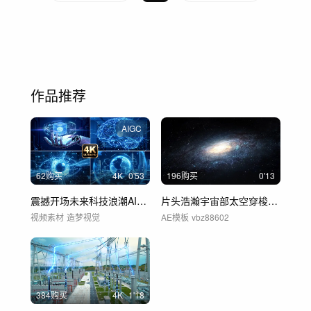
作品推荐
AIGC
62购买
4
K
0'53
196购买
0'13
震撼开场未来科技浪潮AI人工智能网络片头
片头浩瀚宇宙部太空穿梭AE模板
视频素材
造梦视觉
AE模板
vbz88602
384购买
4
K
1'18