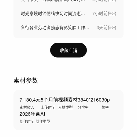
时光意境时钟情绪快切时间流逝飞逝倒流延时
7小时前
售出
各行各业劳动者励志背影笑脸工作场景劳动节
3天前
售出
收藏店铺
素材参数
7,180.4元
5个月前
视频素材
3840*2160
30p
素材收入
上传时间
素材类型
分辨率
帧率
2026年
含AI
创作时间
创作类型