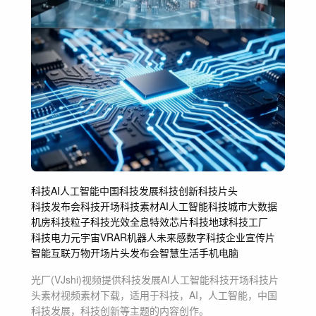
科技
AI
人工智能
中国科技发展
科技创新
科技片头
科技发布会
科技开场
科技素材
AI人工智能
科技城市
大数据
机房
科技粒子
科技光效
全息特效
芯片
科技地球
科技工厂
科技电力
元宇宙
VRAR
机器人
未来感
数字科技
企业宣传片
智能互联万物
开场片头
发布会
智慧生活手机电脑
光厂(VJshi)视频提供
科技发展AI人工智能科技开场科技片
头素材
视频素材
下载，适用于
科技，AI，人工智能，中国
科技发展，科技创新等主题
的内容创作。