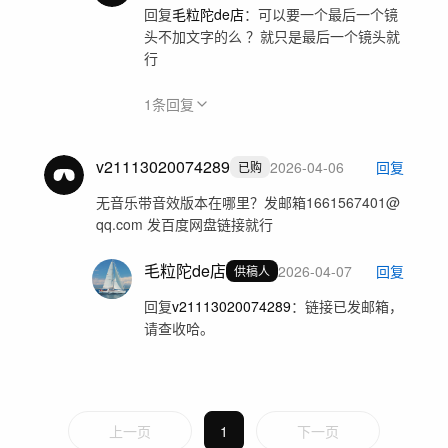
回复
毛粒陀de店
：
可以要一个最后一个镜
头不加文字的么 ？就只是最后一个镜头就
行
1
条回复
v21113020074289
2026-04-06
回复
已购
无音乐带音效版本在哪里？发邮箱1661567401@
qq.com 发百度网盘链接就行
毛粒陀de店
2026-04-07
回复
供稿人
回复
v21113020074289
：
链接已发邮箱，
请查收哈。
上一页
1
下一页