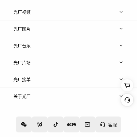
光厂视频
上传视频
精品视频
精选专辑
免费素材
光厂图片
上传图片
精品图片
光厂音乐
热门音乐
免费音效
热门歌单
立即入驻
光厂片场
上传案例
AI找镜头
片场榜单
精选案例
光厂接单
上架服务
热门服务
创作人
关于光厂
关于我们
诚聘英才
帮助中心
权责声明
客服