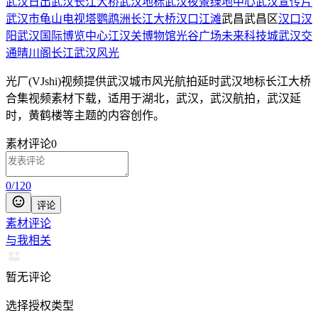
武汉日出
武汉长江大桥
武汉地标
武汉夜景
绿地中心
武汉宣传片
武汉市
龟山电视塔
鹦鹉洲长江大桥
汉口江滩
武昌武昌区
汉口
汉
阳
武汉国际博览中心
江汉关博物馆
光谷广场
未来科技城
武汉交
通
晴川阁
长江
武汉风光
光厂(VJshi)视频提供
武汉城市风光航拍延时武汉地标长江大桥
合集
视频素材
下载，适用于
湖北，武汉，武汉航拍，武汉延
时，黄鹤楼等主题
的内容创作。
素材评论
0
0
/
120
评论
素材评论
与我相关
暂无评论
选择授权类型