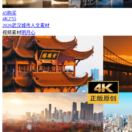
45购买
4
K
2'55
2026武汉城市人文素材
视频素材
明月心