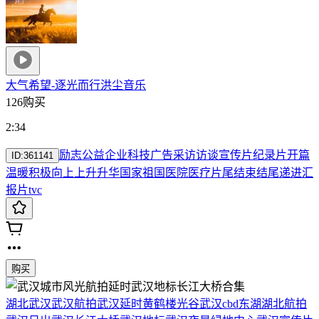
大气希望-逐光而行
洪尘音乐
126购买
2:34
励志
公益
企业科技
广告
采访
访谈
宣传片
纪录片
开篇
ID:
361141
温暖
积极向上上升升华
国家祖国医院医疗
片尾结束结尾递进
汇
报片
tvc
购买
湖北
武汉
武汉航拍
武汉延时
黄鹤楼
光谷
武汉cbd
东湖
湖北航拍