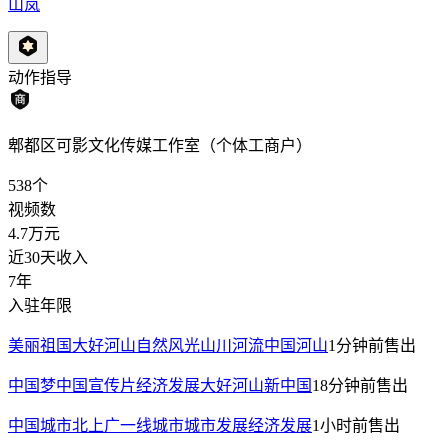
山岚
动作指导
郫都区可影文化传媒工作室（个体工商户）
538
个
视频数
4.7万
元
近30天收入
7年
入驻年限
美丽祖国大好河山自然风光山川河流中国河山
1分钟前
售出
中国梦中国宣传片经济发展大好河山新中国
18分钟前
售出
中国城市北上广一线城市城市发展经济发展
1小时前
售出