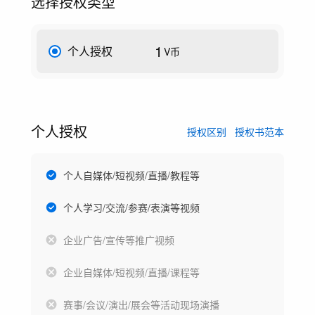
选择授权类型
1
个人授权
V币
个人授权
授权区别
授权书范本
个人自媒体/短视频/直播/教程等
个人学习/交流/参赛/表演等视频
企业广告/宣传等推广视频
企业自媒体/短视频/直播/课程等
赛事/会议/演出/展会等活动现场演播