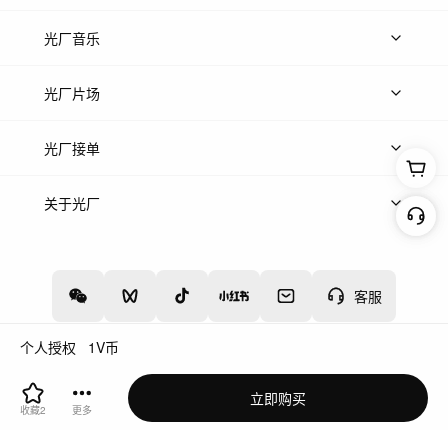
上传图片
精品图片
光厂音乐
热门音乐
免费音效
热门歌单
立即入驻
光厂片场
上传案例
AI找镜头
片场榜单
精选案例
光厂接单
上架服务
热门服务
创作人
关于光厂
关于我们
诚聘英才
帮助中心
权责声明
客服
个人授权
1
V币
增值电信业务经营许可证：川B2-20160192
蜀ICP备12020238号-4
立即购买
川公网安备51019002000262
违法和不良信息举报中心
收藏
2
更多