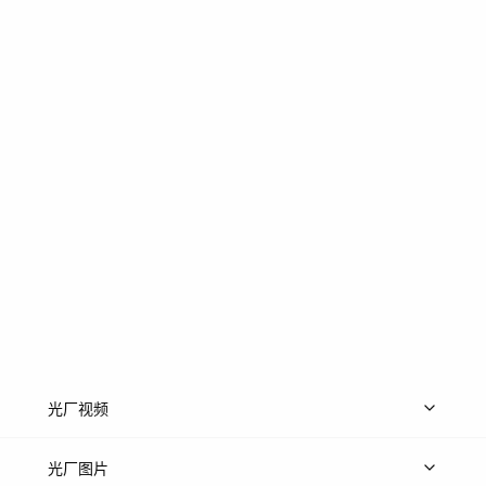
光厂视频
上传视频
精品视频
精选专辑
免费素材
光厂图片