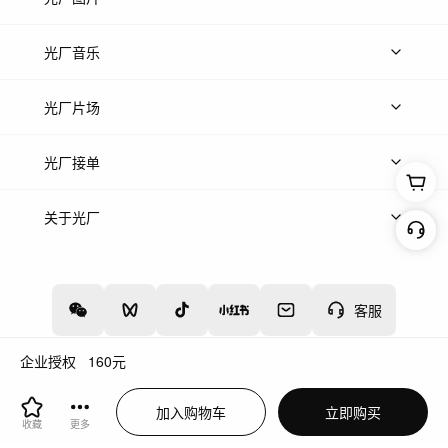
上传图片
精品图片
光厂音乐
热门音乐
免费音效
热门歌单
立即入驻
光厂片场
上传案例
AI找镜头
片场榜单
精选案例
光厂接单
上架服务
热门服务
创作人
关于光厂
关于我们
诚聘英才
帮助中心
权责声明
客服
企业授权
160
元
增值电信业务经营许可证：川B2-20160192
蜀ICP备12020238号-4
加入购物车
立即购买
川公网安备51019002000262
违法和不良信息举报中心
收藏
更多