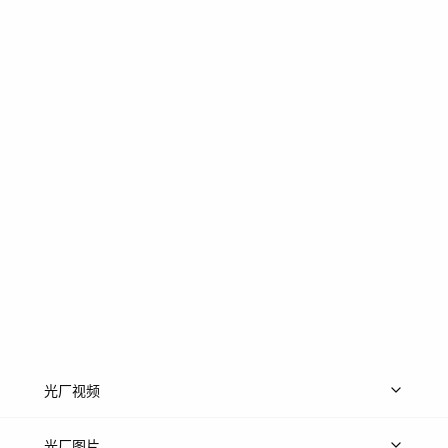
光厂视频
上传视频
精品视频
精选专辑
免费素材
光厂图片