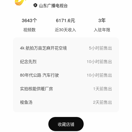
山东广播电视台
3643
个
6171.6
元
3年
视频数
近30天收入
入驻年限
4k 航拍万亩芝麻开花空境
5小时前
售出
纪念先烈
10小时前
售出
80年代公路 汽车行驶
10小时前
售出
实拍核能供暖厂房
1天前
售出
梭鱼汤
2天前
售出
收藏店铺