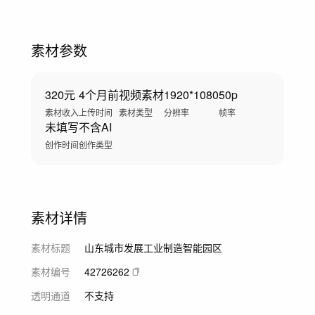
素材参数
320元
4个月前
视频素材
1920*1080
50p
素材收入
上传时间
素材类型
分辨率
帧率
未填写
不含AI
创作时间
创作类型
素材详情
素材标题
山东城市发展工业制造智能园区
素材编号
42726262
透明通道
不支持