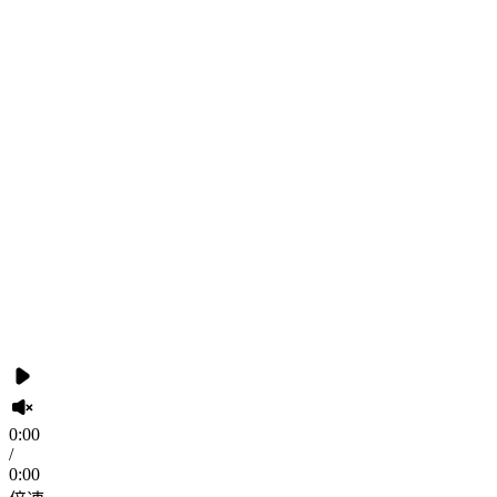
0:00
/
0:00