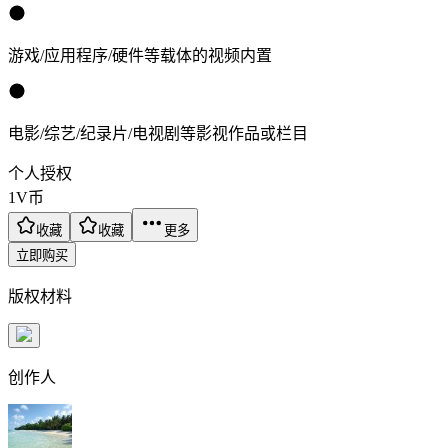
游戏/应用程序/硬件等载体的视频内置
电影/综艺/纪录片/电视剧等影视作品或栏目
个人授权
1
V币
收藏
收藏
更多
立即购买
版权材料
创作人