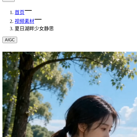
首页
视频素材
夏日湖畔少女静思
AIGC