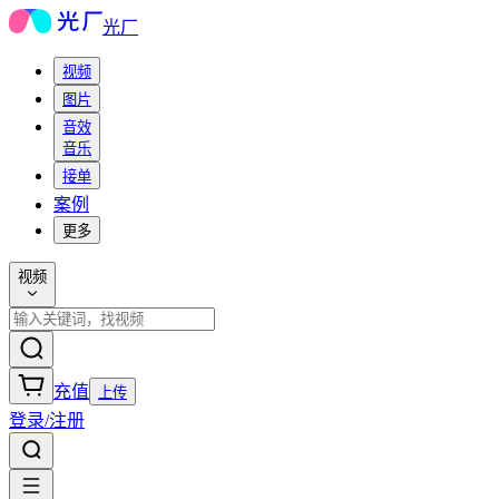
光厂
视频
图片
音效
音乐
接单
案例
更多
视频
充值
上传
登录/注册