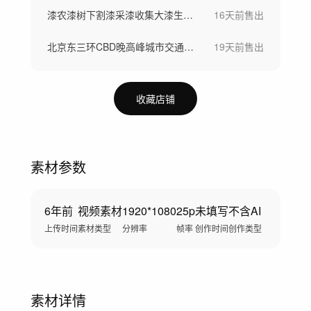
漆农漆树下割漆采漆收集大漆生漆过程
16天前
售出
北京东三环CBD晚高峰城市交通堵车
19天前
售出
收藏店铺
素材参数
6年前
视频素材
1920*1080
25p
未填写
不含AI
上传时间
素材类型
分辨率
帧率
创作时间
创作类型
素材详情