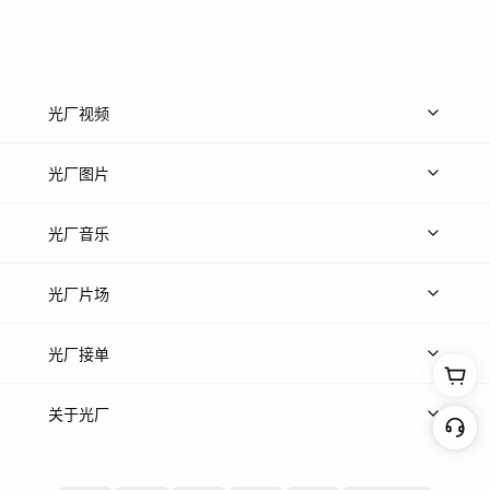
光厂视频
上传视频
精品视频
精选专辑
免费素材
光厂图片
上传图片
精品图片
光厂音乐
热门音乐
免费音效
热门歌单
立即入驻
光厂片场
上传案例
AI找镜头
片场榜单
精选案例
光厂接单
上架服务
热门服务
创作人
关于光厂
关于我们
诚聘英才
帮助中心
权责声明