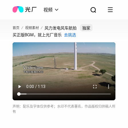
视频
风力发电风车航拍
独家
首页
视频素材
买正版BGM，就上光厂音乐
去挑选
声明：配乐及字体仅供参考；水印不代表署名，作品版权归供稿人所
有