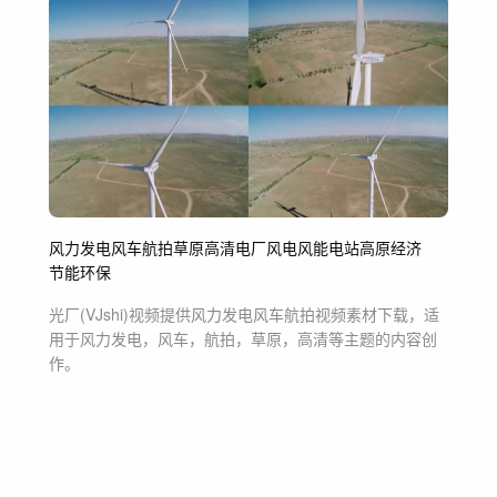
风力发电
风车
航拍
草原
高清
电厂
风电
风能
电站
高原经济
节能环保
光厂(VJshi)视频提供
风力发电风车航拍
视频素材
下载，适
用于
风力发电，风车，航拍，草原，高清等主题
的内容创
作。