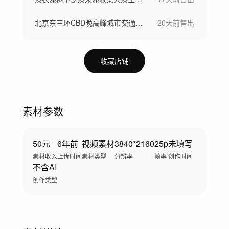
北京东三环CBD晚高峰城市交通堵车
20天前
售出
收藏店铺
素材参数
50元
6年前
视频素材
3840*2160
25p
未填写
素材收入
上传时间
素材类型
分辨率
帧率
创作时间
不含AI
创作类型