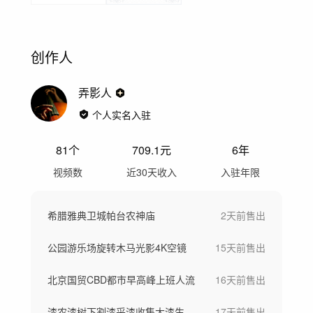
创作人
弄影人
个人实名入驻
81
个
709.1
元
6年
视频数
近30天收入
入驻年限
希腊雅典卫城帕台农神庙
2天前
售出
公园游乐场旋转木马光影4K空镜
15天前
售出
北京国贸CBD都市早高峰上班人流
16天前
售出
漆农漆树下割漆采漆收集大漆生漆过程
17天前
售出