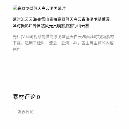
延时
流云
云海
4k
雪山
青海
高原
蓝天
白云
青海湖
戈壁
荒漠
延时摄影
户外
自然风光
贡嘎
旅游
旅行
山
云雾
光厂(VJshi)视频提供
高原戈壁蓝天白云湖面延时
视频素材
下载，适用于
延时，流云，云海，4k，雪山等主题
的内容
创作。
素材评论
0