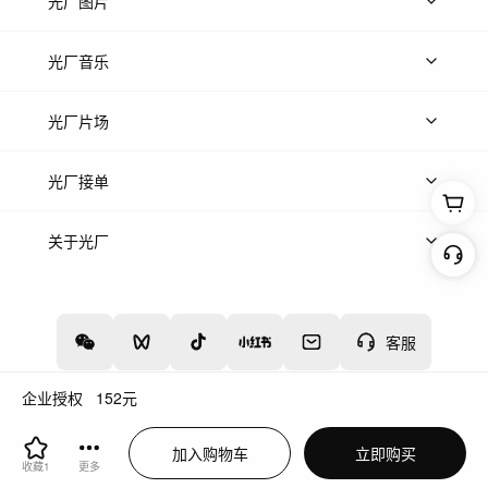
上传视频
精品视频
精选专辑
免费素材
光厂图片
上传图片
精品图片
光厂音乐
热门音乐
免费音效
热门歌单
立即入驻
光厂片场
上传案例
AI找镜头
片场榜单
精选案例
光厂接单
上架服务
热门服务
创作人
关于光厂
关于我们
诚聘英才
帮助中心
权责声明
客服
企业授权
152
元
增值电信业务经营许可证：川B2-20160192
蜀ICP备12020238号-4
加入购物车
立即购买
川公网安备51019002000262
违法和不良信息举报中心
收藏
1
更多