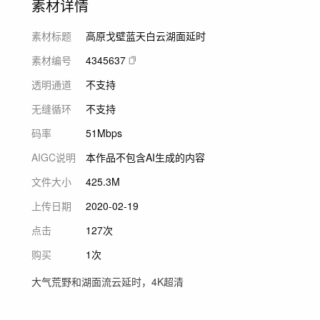
素材详情
素材标题
高原戈壁蓝天白云湖面延时
素材编号
4345637
透明通道
不支持
无缝循环
不支持
码率
51Mbps
AIGC说明
本作品不包含AI生成的内容
文件大小
425.3M
上传日期
2020-02-19
点击
127次
购买
1次
大气荒野和湖面流云延时，4K超清