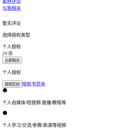
素材评论
与我相关
暂无评论
选择授权类型
个人授权
2
V币
立即购买
个人授权
授权书范本
授权区别
个人自媒体/短视频/直播/教程等
个人学习/交流/参赛/表演等视频