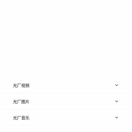
光厂视频
上传视频
精品视频
精选专辑
免费素材
光厂图片
上传图片
精品图片
光厂音乐