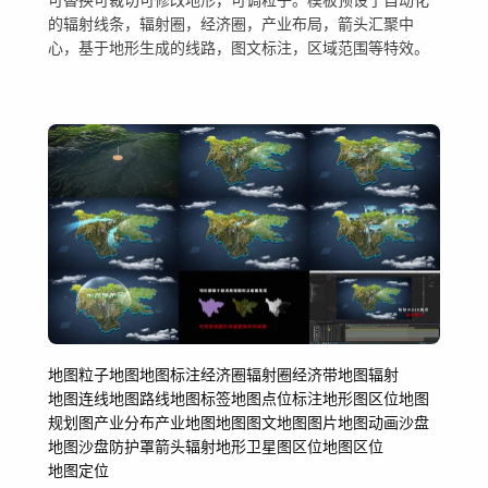
的辐射线条，辐射圈，经济圈，产业布局，箭头汇聚中
心，基于地形生成的线路，图文标注，区域范围等特效。
地图
粒子地图
地图标注
经济圈
辐射圈
经济带
地图辐射
地图连线
地图路线
地图标签
地图点位
标注
地形图
区位地图
规划图
产业分布
产业地图
地图图文
地图图片
地图动画
沙盘
地图沙盘
防护罩
箭头
辐射
地形
卫星图
区位
地图区位
地图定位