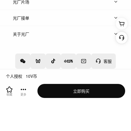
热门音乐
免费音效
热门歌单
立即入驻
光厂片场
上传案例
AI找镜头
片场榜单
精选案例
光厂接单
上架服务
热门服务
创作人
关于光厂
关于我们
诚聘英才
帮助中心
权责声明
客服
个人授权
10
V币
增值电信业务经营许可证：川B2-20160192
蜀ICP备12020238号-4
立即购买
川公网安备51019002000262
违法和不良信息举报中心
收藏
更多
切换到电脑版