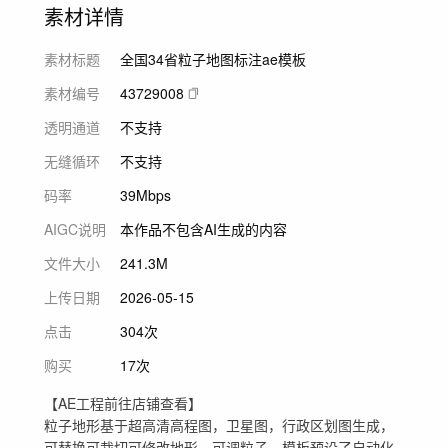
素材详情
素材标题
全国34省粒子地图标注ae模板
素材编号
43729008
透明通道
不支持
无缝循环
不支持
码率
39Mbps
AIGC说明
本作品不包含AI生成的内容
文件大小
241.3M
上传日期
2026-05-15
点击
304次
购买
17次
【AE工程前往店铺查看】
粒子地形基于超高清高程图，卫星图，行政区划图生成，
可替换可裁切可修改地形，可调粒子。模板预设了自动化