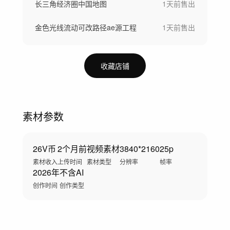
长三角经济圈中国地图
1天前
售出
金色光线流动可改路径ae源工程
1天前
售出
收藏店铺
素材参数
26V币
2个月前
视频素材
3840*2160
25p
素材收入
上传时间
素材类型
分辨率
帧率
2026年
不含AI
创作时间
创作类型