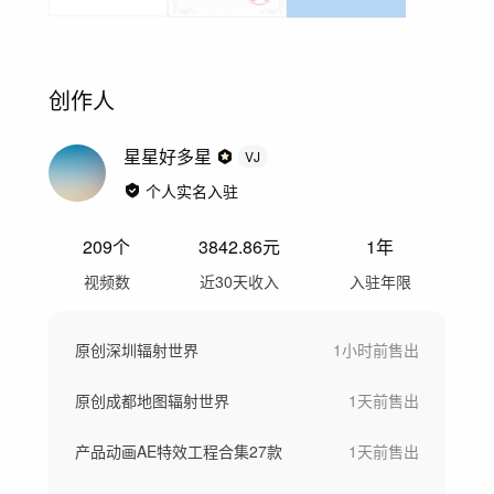
创作人
星星好多星
VJ
个人实名入驻
209
个
3842.86
元
1年
视频数
近30天收入
入驻年限
原创深圳辐射世界
1小时前
售出
原创成都地图辐射世界
1天前
售出
产品动画AE特效工程合集27款
1天前
售出