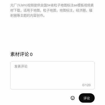
光厂(VJshi)视频提供
全国34省粒子地图标注ae模板
视频素
材
下载，适用于
地图，粒子地图，地图标注，经济圈，辐
射圈等主题
的内容创作。
素材评论
0
0
/
120
评论