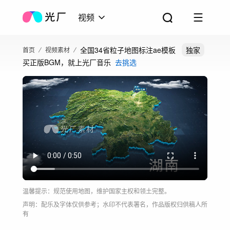
视频
全国34省粒子地图标注ae模板
独家
首页
视频素材
买正版BGM，就上光厂音乐
去挑选
温馨提示：规范使用地图，维护国家主权和领土完整。
声明：配乐及字体仅供参考；水印不代表署名，作品版权归供稿人所
有