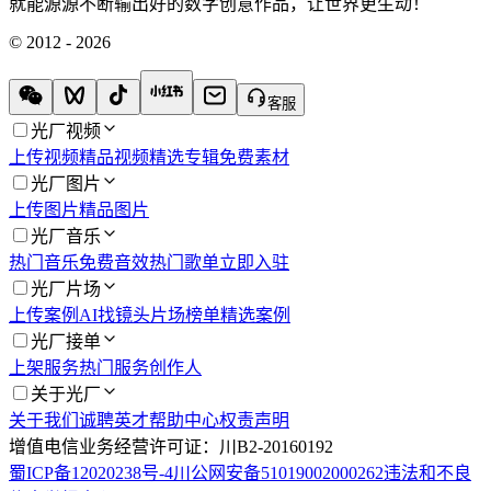
就能源源不断输出好的数字创意作品，让世界更生动！
© 2012 - 2026
客服
光厂视频
上传视频
精品视频
精选专辑
免费素材
光厂图片
上传图片
精品图片
光厂音乐
热门音乐
免费音效
热门歌单
立即入驻
光厂片场
上传案例
AI找镜头
片场榜单
精选案例
光厂接单
上架服务
热门服务
创作人
关于光厂
关于我们
诚聘英才
帮助中心
权责声明
增值电信业务经营许可证：川B2-20160192
蜀ICP备12020238号-4
川公网安备51019002000262
违法和不良