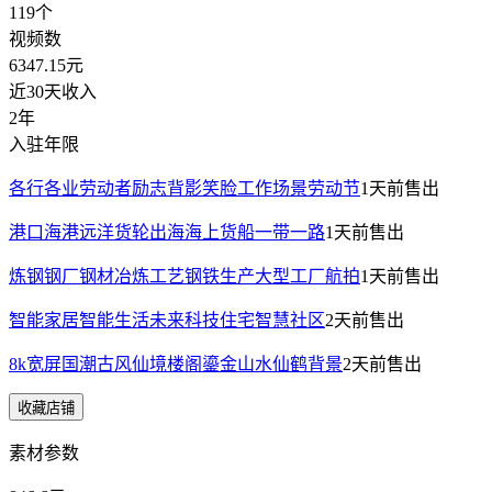
119
个
视频数
6347.15
元
近30天收入
2年
入驻年限
各行各业劳动者励志背影笑脸工作场景劳动节
1天前
售出
港口海港远洋货轮出海海上货船一带一路
1天前
售出
炼钢钢厂钢材冶炼工艺钢铁生产大型工厂航拍
1天前
售出
智能家居智能生活未来科技住宅智慧社区
2天前
售出
8k宽屏国潮古风仙境楼阁鎏金山水仙鹤背景
2天前
售出
收藏店铺
素材参数