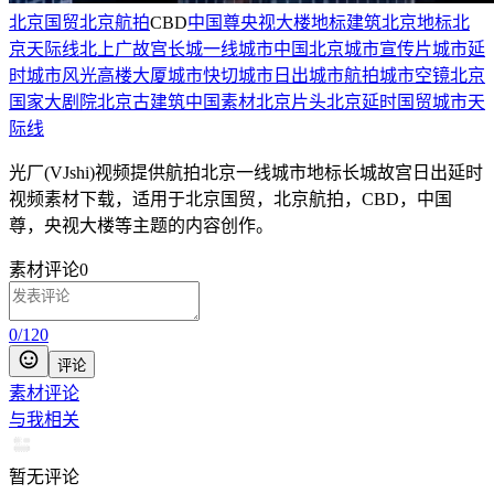
北京国贸
北京航拍
CBD
中国尊
央视大楼
地标建筑
北京地标
北
京天际线
北上广
故宫
长城
一线城市
中国北京
城市宣传片
城市延
时
城市风光
高楼大厦
城市快切
城市日出
城市航拍
城市空镜
北京
国家大剧院
北京古建筑
中国素材
北京片头
北京延时
国贸
城市天
际线
光厂(VJshi)视频提供
航拍北京一线城市地标长城故宫日出延时
视频素材
下载，适用于
北京国贸，北京航拍，CBD，中国
尊，央视大楼等主题
的内容创作。
素材评论
0
0
/
120
评论
素材评论
与我相关
暂无评论