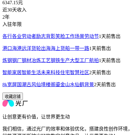
6347.15
元
近30天收入
2年
入驻年限
各行各业劳动者励志背影笑脸工作场景劳动节
1天前
售出
港口海港远洋货轮出海海上货船一带一路
1天前
售出
炼钢钢厂钢材冶炼工艺钢铁生产大型工厂航拍
1天前
售出
智能家居智能生活未来科技住宅智慧社区
2天前
售出
8k宽屏国潮古风仙境楼阁鎏金山水仙鹤背景
2天前
售出
收藏店铺
让创意更有价值，让世界更生动
我们相信，通过光厂的效率和体验优化，搭建良性创作环境，