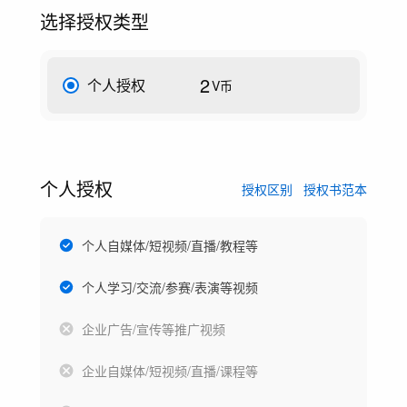
选择授权类型
2
个人授权
V币
个人授权
授权区别
授权书范本
个人自媒体/短视频/直播/教程等
个人学习/交流/参赛/表演等视频
企业广告/宣传等推广视频
企业自媒体/短视频/直播/课程等