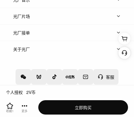
热门音乐
免费音效
热门歌单
立即入驻
光厂片场
上传案例
AI找镜头
片场榜单
精选案例
光厂接单
上架服务
热门服务
创作人
关于光厂
关于我们
诚聘英才
帮助中心
权责声明
客服
个人授权
2
V币
增值电信业务经营许可证：川B2-20160192
蜀ICP备12020238号-4
立即购买
川公网安备51019002000262
违法和不良信息举报中心
收藏
1
更多