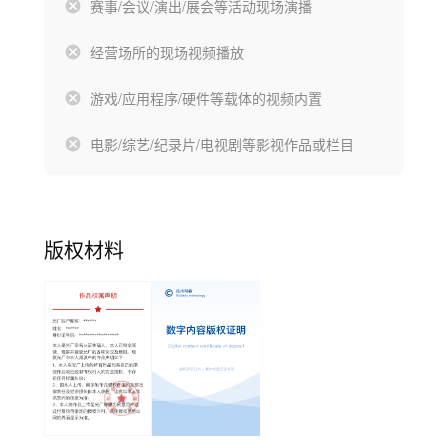
赛事/会议/演出/展会等活动现场演播
经营场所的现场视频播放
游戏/应用程序/硬件等载体的视频内置
电影/综艺/纪录片/电视剧等影视作品或栏目
版权材料