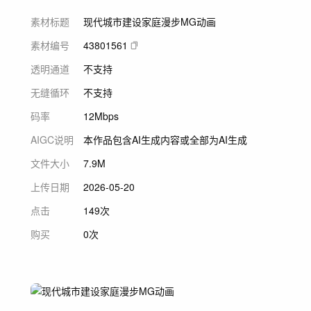
素材标题
现代城市建设家庭漫步MG动画
素材编号
43801561
透明通道
不支持
无缝循环
不支持
码率
12Mbps
AIGC说明
本作品包含AI生成内容或全部为AI生成
文件大小
7.9M
上传日期
2026-05-20
点击
149次
购买
0次