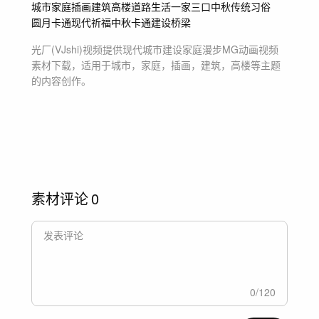
城市
家庭
插画
建筑
高楼
道路
生活
一家三口
中秋传统习俗
圆月
卡通
现代
祈福
中秋卡通
建设
桥梁
光厂(VJshi)视频提供
现代城市建设家庭漫步MG动画
视频
素材
下载，适用于
城市，家庭，插画，建筑，高楼等主题
的内容创作。
素材评论
0
0
/
120