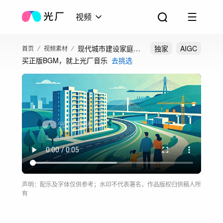
视频
现代城市建设家庭漫
独家
AIGC
首页
视频素材
买正版BGM，就上光厂音乐
去挑选
步MG动画
声明：配乐及字体仅供参考；水印不代表署名，作品版权归供稿人所
有