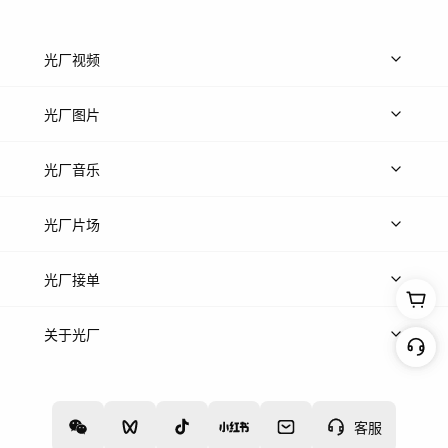
光厂视频
上传视频
精品视频
精选专辑
免费素材
光厂图片
上传图片
精品图片
光厂音乐
热门音乐
免费音效
热门歌单
立即入驻
光厂片场
上传案例
AI找镜头
片场榜单
精选案例
光厂接单
上架服务
热门服务
创作人
关于光厂
关于我们
诚聘英才
帮助中心
权责声明
客服