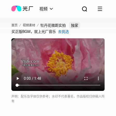
视频
牡丹花微距实拍
独家
首页
视频素材
买正版BGM，就上光厂音乐
去挑选
声明：配乐及字体仅供参考；水印不代表署名，作品版权归供稿人所
有