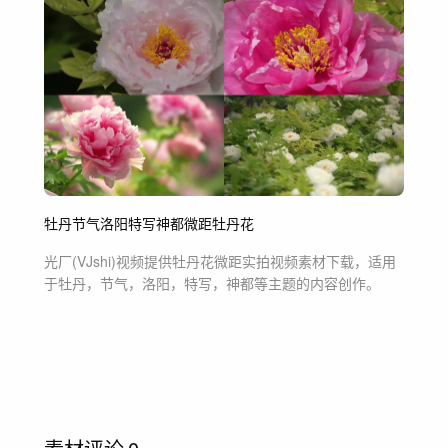
牡丹
节气
洛阳
特写
神都
微距
牡丹花
光厂(VJshi)视频提供
牡丹花微距实拍
视频素材
下载，适用
于
牡丹，节气，洛阳，特写，神都等主题
的内容创作。