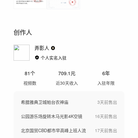
创作人
弄影人
个人实名入驻
81
个
709.1
元
6年
视频数
近30天收入
入驻年限
希腊雅典卫城帕台农神庙
3天前
售出
公园游乐场旋转木马光影4K空镜
16天前
售出
北京国贸CBD都市早高峰上班人流
17天前
售出