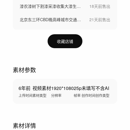
漆农漆树下割漆采漆收集大漆生漆过程
18天前
售出
北京东三环CBD晚高峰城市交通堵车
21天前
售出
收藏店铺
素材参数
6年前
视频素材
1920*1080
25p
未填写
不含AI
上传时间
素材类型
分辨率
帧率
创作时间
创作类型
素材详情