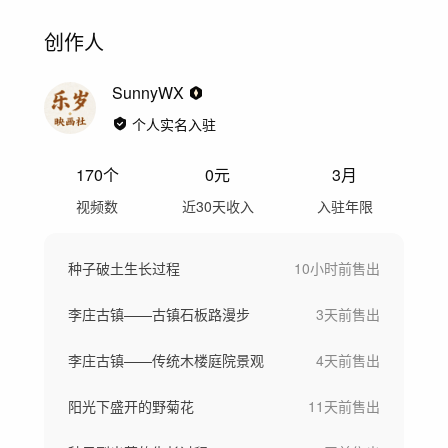
创作人
SunnyWX
个人实名入驻
170
个
0
元
3月
视频数
近30天收入
入驻年限
种子破土生长过程
10小时前
售出
李庄古镇——古镇石板路漫步
3天前
售出
李庄古镇——传统木楼庭院景观
4天前
售出
阳光下盛开的野菊花
11天前
售出