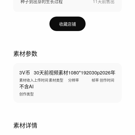
种子到出芽的生长过程
11天前
售出
收藏店铺
素材参数
3V币
30天前
视频素材
1080*1920
30p
2026年
素材收入
上传时间
素材类型
分辨率
帧率
创作时间
不含AI
创作类型
素材详情