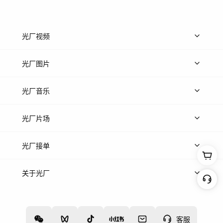
光厂视频
上传视频
精品视频
精选专辑
免费素材
光厂图片
上传图片
精品图片
光厂音乐
热门音乐
免费音效
热门歌单
立即入驻
光厂片场
上传案例
AI找镜头
片场榜单
精选案例
光厂接单
上架服务
热门服务
创作人
关于光厂
关于我们
诚聘英才
帮助中心
权责声明
客服