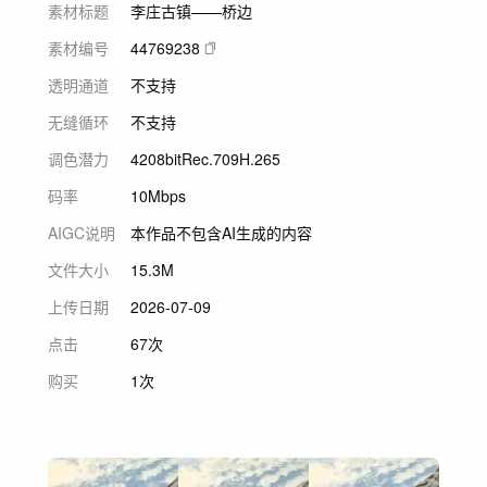
素材标题
李庄古镇——桥边
素材编号
44769238
透明通道
不支持
无缝循环
不支持
调色潜力
420
8bit
Rec.709
H.265
码率
10Mbps
AIGC说明
本作品不包含AI生成的内容
文件大小
15.3M
上传日期
2026-07-09
点击
67次
购买
1次