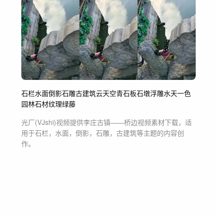
石栏
水面
倒影
石雕
古建筑
云
天空
青石板
石墩
浮雕
水天一色
园林
石材纹理
绿藤
光厂(VJshi)视频提供
李庄古镇——桥边
视频素材
下载，适
用于
石栏，水面，倒影，石雕，古建筑等主题
的内容创
作。