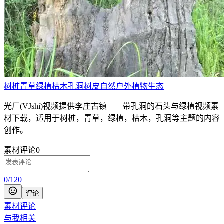
树桩
青草
绿植
枯木
孔洞
树皮
自然
户外
植物
生态
光厂(VJshi)视频提供
李庄古镇——带孔洞的石头与绿植
视频素
材
下载，适用于
树桩，青草，绿植，枯木，孔洞等主题
的内容
创作。
素材评论
0
0
/
120
评论
素材评论
与我相关