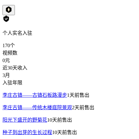
个人实名入驻
170
个
视频数
0
元
近30天收入
3月
入驻年限
李庄古镇——古镇石板路漫步
1天前
售出
李庄古镇——传统木楼庭院景观
2天前
售出
阳光下盛开的野菊花
10天前
售出
种子到出芽的生长过程
10天前
售出