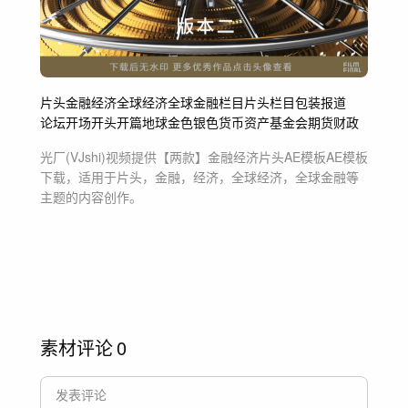
片头
金融
经济
全球经济
全球金融
栏目片头
栏目包装
报道
论坛
开场
开头
开篇
地球
金色
银色
货币
资产
基金会
期货
财政
光厂(VJshi)视频提供
【两款】金融经济片头AE模板
AE模板
下载，适用于
片头，金融，经济，全球经济，全球金融等
主题
的内容创作。
素材评论
0