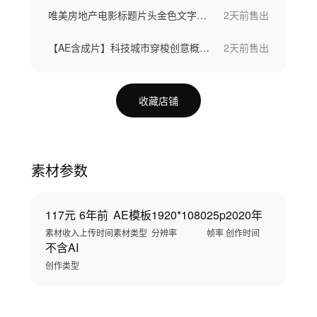
唯美房地产电影标题片头金色文字标题字幕
2天前
售出
【AE含成片】科技城市穿梭创意概念大数据
2天前
售出
收藏店铺
素材参数
117元
6年前
AE模板
1920*1080
25p
2020年
素材收入
上传时间
素材类型
分辨率
帧率
创作时间
不含AI
创作类型