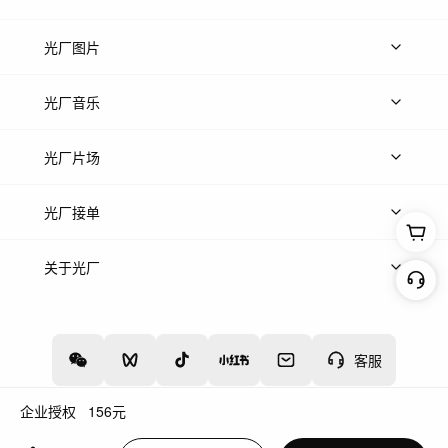
上传视频
精品视频
精选专辑
免费素材
光厂图片
上传图片
精品图片
光厂音乐
热门音乐
免费音效
热门歌单
立即入驻
光厂片场
上传案例
AI找镜头
片场榜单
精选案例
光厂接单
上架服务
热门服务
创作人
关于光厂
关于我们
诚聘英才
帮助中心
权责声明
客服
企业授权
156
元