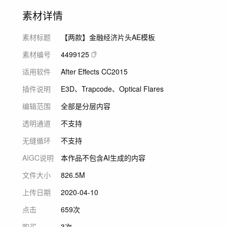
素材详情
素材标题
【两款】金融经济片头AE模板
素材编号
4499125
适用软件
After Effects CC2015
插件说明
E3D、Trapcode、Optical Flares
编辑范围
全部是分层内容
透明通道
不支持
无缝循环
不支持
AIGC说明
本作品不包含AI生成的内容
文件大小
826.5M
上传日期
2020-04-10
点击
659次
购买
3次