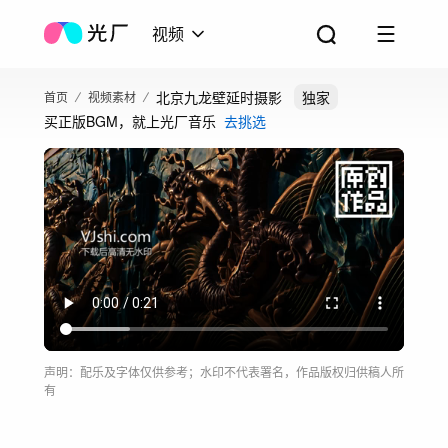
视频
北京九龙壁延时摄影
独家
首页
视频素材
买正版BGM，就上光厂音乐
去挑选
声明：配乐及字体仅供参考；水印不代表署名，作品版权归供稿人所
有