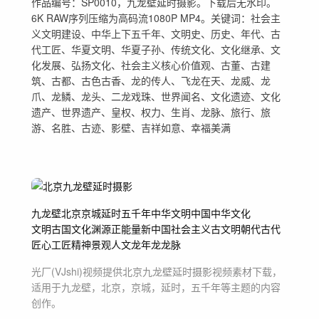
作品编号：SP0010，九龙壁延时摄影。下载后无水印。
6K RAW序列压缩为高码流1080P MP4。关键词：社会主
义文明建设、中华上下五千年、文明史、历史、年代、古
代工匠、华夏文明、华夏子孙、传统文化、文化继承、文
化发展、弘扬文化、社会主义核心价值观、古董、古建
筑、古都、古色古香、龙的传人、飞龙在天、龙威、龙
爪、龙鳞、龙头、二龙戏珠、世界闻名、文化遗迹、文化
遗产、世界遗产、皇权、权力、生肖、龙脉、旅行、旅
游、名胜、古迹、影壁、吉祥如意、幸福美满
九龙壁
北京
京城
延时
五千年
中华文明
中国
中华文化
文明古国
文化渊源
正能量
新中国
社会主义
古文明
朝代
古代
匠心
工匠精神
景观
人文
龙年
龙
龙脉
光厂(VJshi)视频提供
北京九龙壁延时摄影
视频素材
下载，
适用于
九龙壁，北京，京城，延时，五千年等主题
的内容
创作。