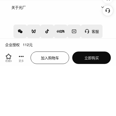
上架服务
热门服务
创作人
关于光厂
关于我们
诚聘英才
帮助中心
权责声明
客服
企业授权
112
元
增值电信业务经营许可证：川B2-20160192
蜀ICP备12020238号-4
加入购物车
立即购买
川公网安备51019002000262
违法和不良信息举报中心
收藏
6
更多
切换到电脑版