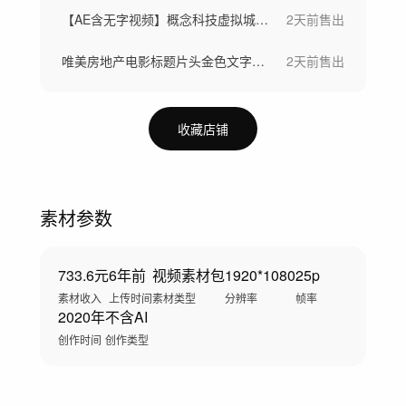
【AE含无字视频】概念科技虚拟城市芯片
2天前
售出
唯美房地产电影标题片头金色文字标题字幕
2天前
售出
收藏店铺
素材参数
733.6元
6年前
视频素材包
1920*1080
25p
素材收入
上传时间
素材类型
分辨率
帧率
2020年
不含AI
创作时间
创作类型