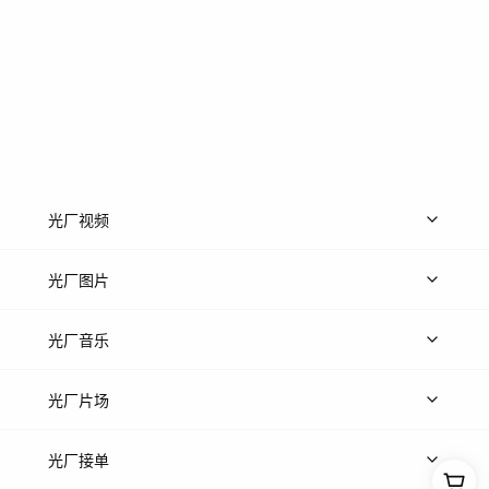
光厂视频
上传视频
精品视频
精选专辑
免费素材
光厂图片
上传图片
精品图片
光厂音乐
热门音乐
免费音效
热门歌单
立即入驻
光厂片场
上传案例
AI找镜头
片场榜单
精选案例
光厂接单