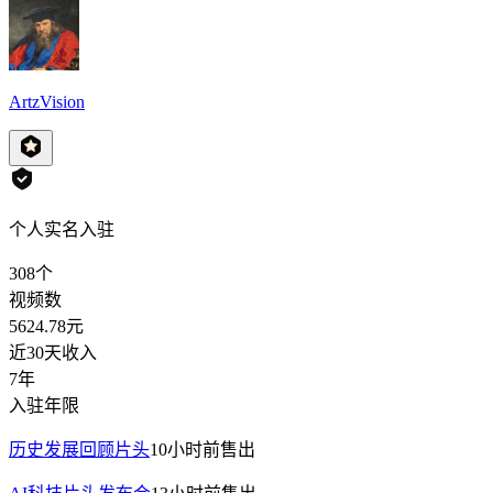
ArtzVision
个人实名入驻
308
个
视频数
5624.78
元
近30天收入
7年
入驻年限
历史发展回顾片头
10小时前
售出