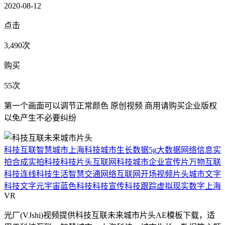
2020-08-12
点击
3,490次
购买
55次
第一个画面可以调节正常颜色 原创视频 商用请购买企业版权
以免产生不必要纠纷
科技互联
智慧城市
上海科技
城市生长
数据
5g
大数据
网络信息
实
拍合成
实拍科技
科技片头
互联网
科技城市
企业宣传片
万物互联
科技连线
科技生活
智慧交通
网络互联网
开场视频片头
城市文字
科技文字
元宇宙
蓝色科技
科技宣传
科技跟踪
虚拟现实
数字上海
VR
光厂(VJshi)视频提供
科技互联未来城市片头
AE模板
下载，适