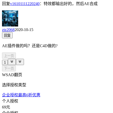
回复
v16101111220240
：
特效都输出好的，然后AE合成
ztz2068
2020-10-15
回复
AE插件做的吗？还是C4D做的?
上一页
1
下一页
WSAD翻页
选择授权类型
企业授权最高6折优惠
个人授权
69
元