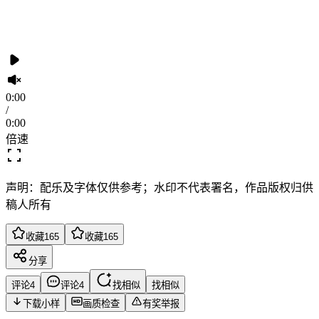
0:00
/
0:00
倍速
声明：配乐及字体仅供参考；水印不代表署名，作品版权归供
稿人所有
收藏
165
收藏
165
分享
评论
4
评论
4
找相似
找相似
下载小样
画质检查
有奖举报