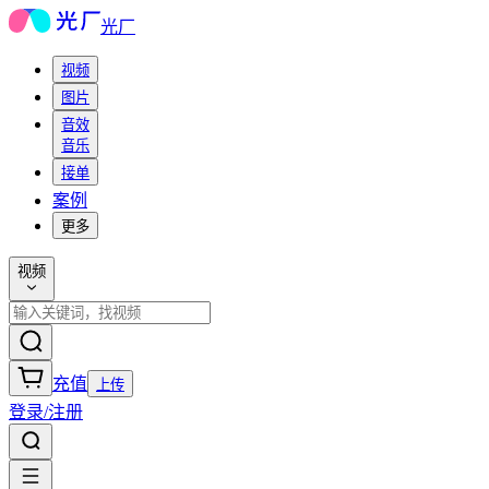
光厂
视频
图片
音效
音乐
接单
案例
更多
视频
充值
上传
登录/注册