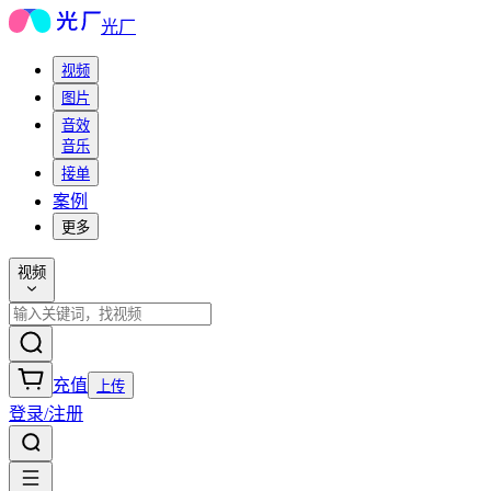
光厂
视频
图片
音效
音乐
接单
案例
更多
视频
充值
上传
登录/注册