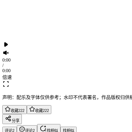
0:00
/
0:00
倍速
声明：配乐及字体仅供参考；水印不代表署名，作品版权归供
收藏
222
收藏
222
分享
评论
2
评论
2
找相似
找相似