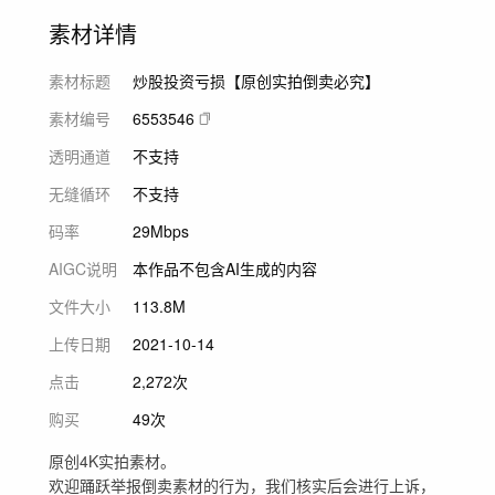
素材详情
素材标题
炒股投资亏损【原创实拍倒卖必究】
素材编号
6553546
透明通道
不支持
无缝循环
不支持
码率
29Mbps
AIGC说明
本作品不包含AI生成的内容
文件大小
113.8M
上传日期
2021-10-14
点击
2,272次
购买
49次
原创4K实拍素材。
欢迎踊跃举报倒卖素材的行为，我们核实后会进行上诉，