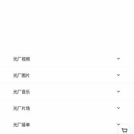
光厂视频
上传视频
精品视频
精选专辑
免费素材
光厂图片
上传图片
精品图片
光厂音乐
热门音乐
免费音效
热门歌单
立即入驻
光厂片场
上传案例
AI找镜头
片场榜单
精选案例
光厂接单