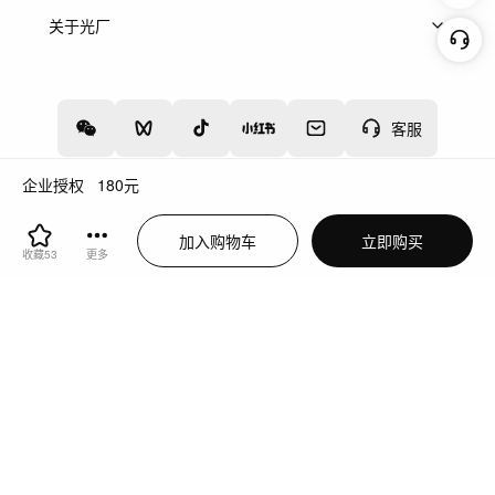
上架服务
热门服务
创作人
关于光厂
关于我们
诚聘英才
帮助中心
权责声明
客服
企业授权
180
元
增值电信业务经营许可证：川B2-20160192
蜀ICP备12020238号-4
加入购物车
立即购买
川公网安备51019002000262
违法和不良信息举报中心
收藏
53
更多
切换到电脑版