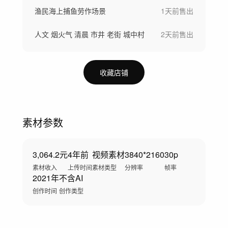
渔民海上捕鱼劳作场景
1天前
售出
人文 烟火气 清晨 市井 老街 城中村
2天前
售出
收藏店铺
素材参数
3,064.2元
4年前
视频素材
3840*2160
30p
素材收入
上传时间
素材类型
分辨率
帧率
2021年
不含AI
创作时间
创作类型