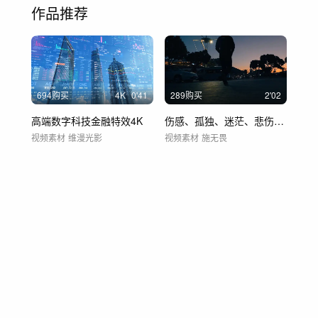
作品推荐
694购买
4
K
0'41
289购买
2'02
高端数字科技金融特效4K
伤感、孤独、迷茫、悲伤、思念、逃避
视频素材
维漫光影
视频素材
施无畏