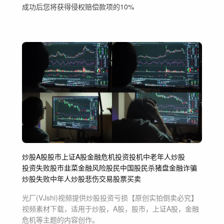
成功后您将获得侵权赔偿款项的10%
炒股
A股
股市
上证A股
金融危机
投资
投机
中老年人炒股
投资失败
股市韭菜
金融风险
股民
中国股民
杀猪盘
金融诈骗
炒股失败
中年人炒股
悲伤
交易
股票买卖
光厂(VJshi)视频提供
炒股投资亏损【原创实拍倒卖必究】
视频素材
下载，适用于
炒股，A股，股市，上证A股，金融
危机等主题
的内容创作。