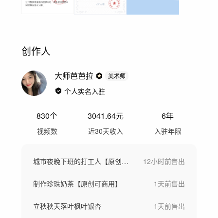
创作人
大师芭芭拉
美术师
个人实名入驻
830
个
3041.64
元
6年
视频数
近30天收入
入驻年限
城市夜晚下班的打工人【原创实拍倒卖必究】
12小时前
售出
制作珍珠奶茶【原创可商用】
1天前
售出
立秋秋天落叶枫叶银杏
1天前
售出