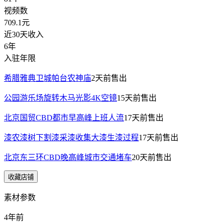
视频数
709.1
元
近30天收入
6年
入驻年限
希腊雅典卫城帕台农神庙
2天前
售出
公园游乐场旋转木马光影4K空镜
15天前
售出
北京国贸CBD都市早高峰上班人流
17天前
售出
漆农漆树下割漆采漆收集大漆生漆过程
17天前
售出
北京东三环CBD晚高峰城市交通堵车
20天前
售出
收藏店铺
素材参数
4年前