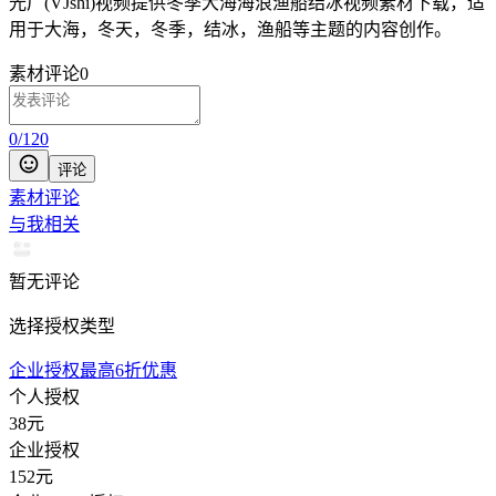
光厂(VJshi)视频提供
冬季大海海浪渔船结冰
视频素材
下载，适
用于
大海，冬天，冬季，结冰，渔船等主题
的内容创作。
素材评论
0
0
/
120
评论
素材评论
与我相关
暂无评论
选择授权类型
企业授权最高6折优惠
个人授权
38
元
企业授权
152
元