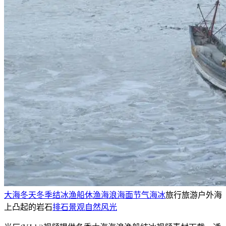
大海
冬天
冬季
结冰
渔船
休渔
海浪
海面
节气
海冰
旅行旅游户外
海
上凸起的岩石
排石景观
自然风光