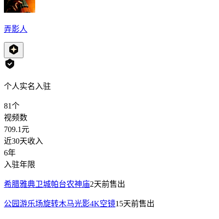
弄影人
个人实名入驻
81
个
视频数
709.1
元
近30天收入
6年
入驻年限
希腊雅典卫城帕台农神庙
2天前
售出
公园游乐场旋转木马光影4K空镜
15天前
售出