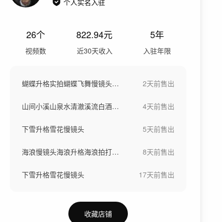
个人实名入驻
26
个
822.94
元
5年
视频数
近30天收入
入驻年限
蝴蝶升格实拍蝴蝶飞舞慢镜头两只蝴蝶
2天前
售出
山间小溪山泉水清澈溪流白酒酿酒流水
4天前
售出
下雪升格雪花慢镜头
5天前
售出
海浪慢镜头海浪升格海浪拍打礁石
8天前
售出
下雪升格雪花慢镜头
17天前
售出
收藏店铺