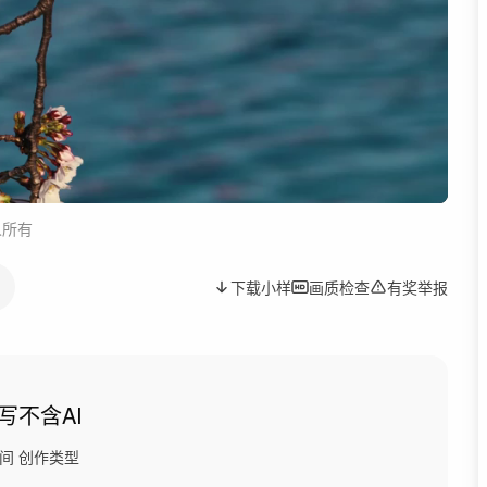
人所有
下载小样
画质检查
有奖举报
写
不含AI
间
创作类型