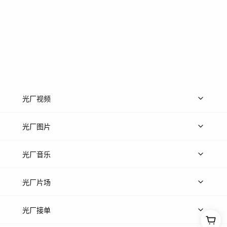
光厂视频
上传视频
精品视频
精选专辑
免费素材
光厂图片
上传图片
精品图片
光厂音乐
热门音乐
免费音效
热门歌单
立即入驻
光厂片场
上传案例
AI找镜头
片场榜单
精选案例
光厂接单