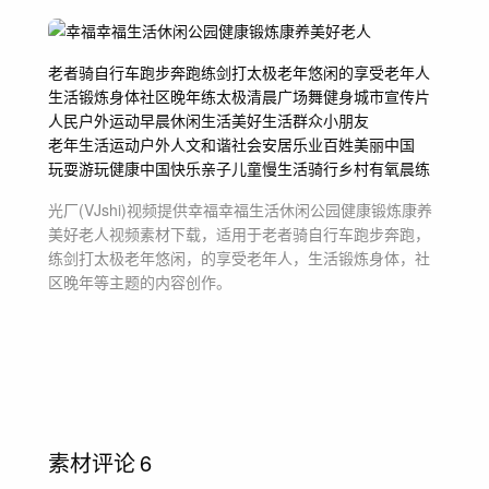
老者骑自行车跑步奔跑
练剑打太极老年悠闲
的享受老年人
生活锻炼身体
社区晚年
练太极清晨广场舞健身
城市宣传片
人民户外运动
早晨
休闲生活美好生活
群众小朋友
老年生活运动户外
人文
和谐社会安居乐业
百姓美丽中国
玩耍游玩
健康中国
快乐亲子儿童
慢生活骑行乡村
有氧晨练
光厂(VJshi)视频提供
幸福幸福生活休闲公园健康锻炼康养
美好老人
视频素材
下载，适用于
老者骑自行车跑步奔跑，
练剑打太极老年悠闲，的享受老年人，生活锻炼身体，社
区晚年等主题
的内容创作。
素材评论
6