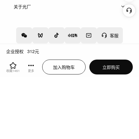
上架服务
热门服务
创作人
关于光厂
关于我们
诚聘英才
帮助中心
权责声明
客服
企业授权
312
元
增值电信业务经营许可证：川B2-20160192
蜀ICP备12020238号-4
加入购物车
立即购买
川公网安备51019002000262
违法和不良信息举报中心
收藏
1461
更多
切换到电脑版