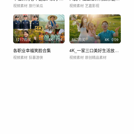
视频素材
旅行呆瓜
视频素材
艺嘉影视
1217购买
4
K
1'34
667购买
4
K
0'09
各职业幸福笑脸合集
4K_一家三口美好生活放风筝吹泡泡
视频素材
狂暴游侠
视频素材
原创精品素材