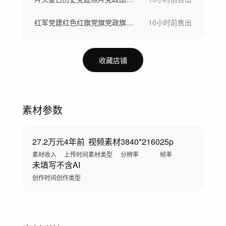
红军党建红色红旗党旗党政旗帜战争建党军旗
16小时前
售出
收藏店铺
素材参数
27.2万元
4年前
视频素材
3840*2160
25p
素材收入
上传时间
素材类型
分辨率
帧率
未填写
不含AI
创作时间
创作类型