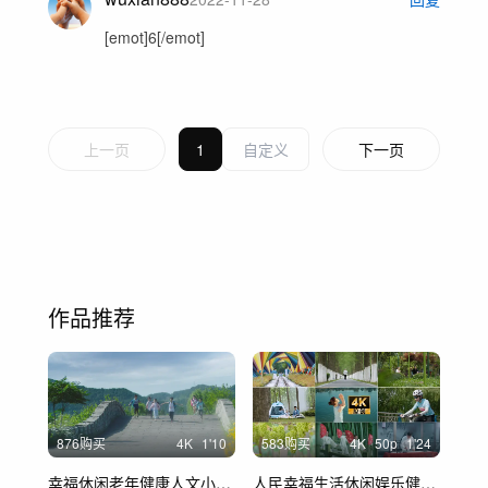
[emot]6[/emot]
上一页
1
下一页
作品推荐
876购买
4
K
1'10
583购买
4
K
50
p
1'24
幸福休闲老年健康人文小孩娱乐养生美好老人
人民幸福生活休闲娱乐健康养生锻炼健身