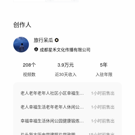
创作人
旅行呆瓜
成都星禾文化传播有限公司
208
个
3.9万
元
5年
视频数
近30天收入
入驻年限
老人老年老年人社区小区幸福生活健康养老
1小时前
售出
老人幸福生活老年老年人休闲公园养生社区
1小时前
售出
幸福幸福生活休闲公园健康锻炼康养美好老人
1小时前
售出
片头复古历史党建照片党政图片照片墙图片墙
15小时前
售出