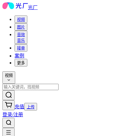
光厂
视频
图片
音效
音乐
接单
案例
更多
视频
充值
上传
登录/注册