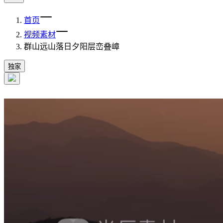
首页
视频素材
群山远山落日夕阳层峦叠嶂
独家