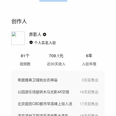
创作人
弄影人
个人实名入驻
81
个
709.1
元
6年
视频数
近30天收入
入驻年限
希腊雅典卫城帕台农神庙
3天前
售出
公园游乐场旋转木马光影4K空镜
16天前
售出
北京国贸CBD都市早高峰上班人流
17天前
售出
漆农漆树下割漆采漆收集大漆生漆过程
18天前
售出