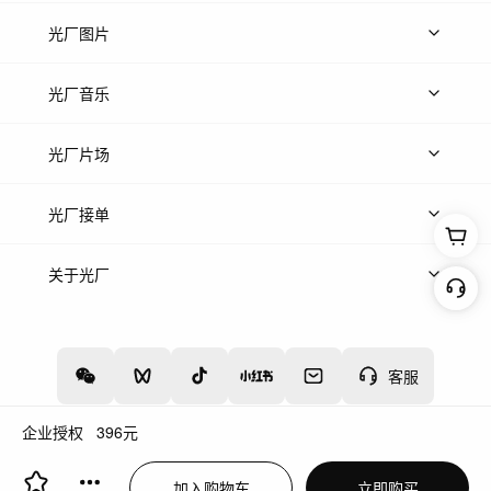
上传视频
精品视频
精选专辑
免费素材
光厂图片
上传图片
精品图片
光厂音乐
热门音乐
免费音效
热门歌单
立即入驻
光厂片场
上传案例
AI找镜头
片场榜单
精选案例
光厂接单
上架服务
热门服务
创作人
关于光厂
关于我们
诚聘英才
帮助中心
权责声明
客服
企业授权
396
元
增值电信业务经营许可证：川B2-20160192
蜀ICP备12020238号-4
加入购物车
立即购买