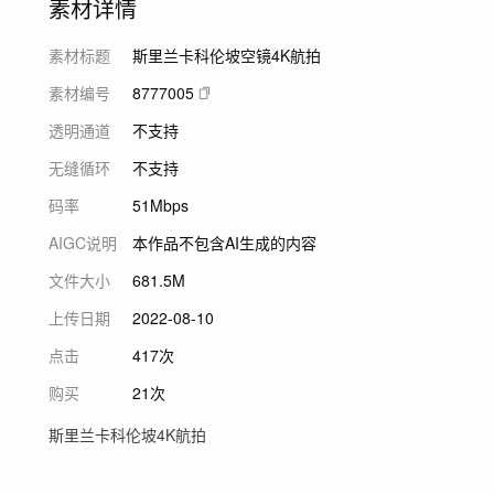
素材详情
素材标题
斯里兰卡科伦坡空镜4K航拍
素材编号
8777005
透明通道
不支持
无缝循环
不支持
码率
51Mbps
AIGC说明
本作品不包含AI生成的内容
文件大小
681.5M
上传日期
2022-08-10
点击
417次
购买
21次
斯里兰卡科伦坡4K航拍