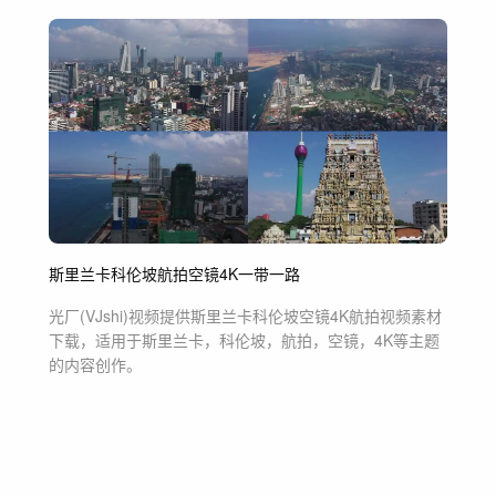
斯里兰卡
科伦坡
航拍
空镜
4K
一带一路
光厂(VJshi)视频提供
斯里兰卡科伦坡空镜4K航拍
视频素材
下载，适用于
斯里兰卡，科伦坡，航拍，空镜，4K等主题
的内容创作。