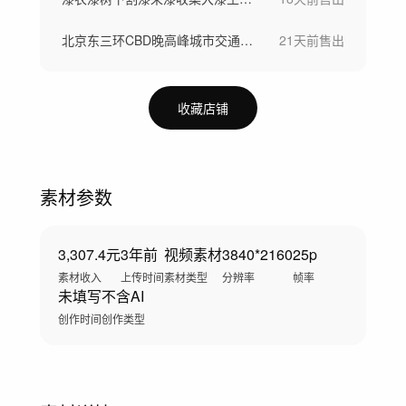
北京东三环CBD晚高峰城市交通堵车
21天前
售出
收藏店铺
素材参数
3,307.4元
3年前
视频素材
3840*2160
25p
素材收入
上传时间
素材类型
分辨率
帧率
未填写
不含AI
创作时间
创作类型