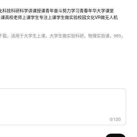
化
科技科研科学讲课授课
青年奋斗努力学习
青春年华大学课堂
上课
高校老师上课
学生专注上课
学生做实验
校园文化
VR
做无人机
下载，适用于
大学生上课，大学生做实验科研，物理实验课，985，
0
/
120