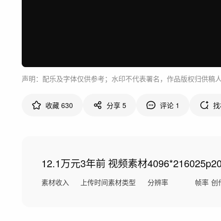
声明：配乐及字体仅供参考；水印不代表署名，作品版权归供稿
收藏
630
分享
5
评论
1
找
12.1万元
3年前
视频素材
4096*2160
25p
2
素材收入
上传时间
素材类型
分辨率
帧率
创