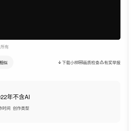
人所有
相似
下载小样
画质检查
有奖举报
022年
不含AI
作时间
创作类型