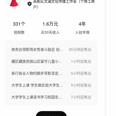
高新区文澜文化传媒工作室（个体工商
户）
331
个
1.6万
元
4年
视频数
近30天收入
入驻年限
商务白领职场女性奋斗励志 创业打拼女强人
26分钟前
售出
藏区藏族贫困山区留守儿童小女孩读书
1小时前
售出
各行各业人物的脚步背影坚定前行励志奋斗
5小时前
售出
大学生上课 学生做实验大学生学习
5小时前
售出
大学学生上课读书学习校园生活医学院学生
7小时前
售出